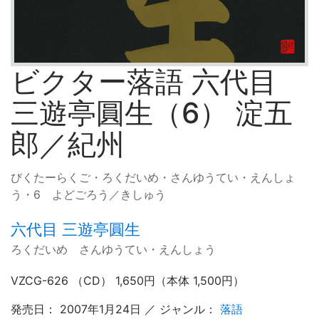
ビクター落語 六代目
三遊亭圓生（6） 淀五
郎／紀州
びくたーらくご・ろくだいめ・さんゆうてい・えんしょ
う・6 よどごろう／きしゅう
六代目 三遊亭圓生
ろくだいめ さんゆうてい・えんしょう
VZCG-626 （CD） 1,650円（本体 1,500円）
発売日： 2007年1月24日 ／ ジャンル：
落語