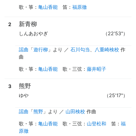
歌・箏
：
亀山香能
笛
：
福原徹
新青柳
2
しんあおやぎ
（22'53"）
謡曲
「
遊行柳
」
より
／
石川勾当
、
八重崎検校
作
曲
歌・箏
：
亀山香能
歌・三弦
：
藤井昭子
熊野
3
ゆや
（25'17"）
謡曲
「
熊野
」
より
／
山田検校
作曲
歌・箏
：
亀山香能
歌・三弦
：
山登松和
笛
：
福
原徹