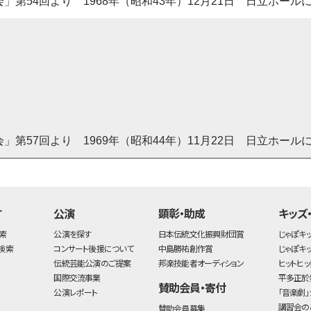
の会」第54回より 1968年（昭和43年）12月21日 日立ホール
の会」第57回より 1969年（昭和44年）11月22日 日立ホール
す
公演
顕彰・助成
キッズ
索
公演を探す
日本伝統文化振興財団賞
じゃぽキ
検索
コンサート後援について
中島勝祐創作賞
じゃぽキ
伝統芸能公演のご提案
邦楽技能者オーディション
ヒットヒッ
国際交流事業
平多正於
賛助会員・寄付
公演レポート
「音楽劇」
講習会の
賛助会員募集