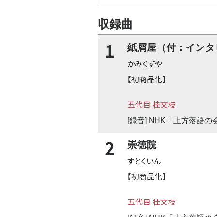
収録曲
1
紙屑屋（付：インタ
かみくずや
【初商品化】
五代目 桂文枝
[録音] NHK「上方落語
2
崇徳院
すとくいん
【初商品化】
五代目 桂文枝