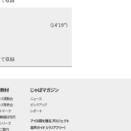
にて収録
（14'19"）
にて収録
time:0.41 s
・
・教材
じゃぽマガジン
ッズ運動会
ニュース
ッズ発表会
ピックアップ
トマーチ
レポート
舞踊研究所
アイヌ語を贈るプロジェクト
シリーズ
音声ガイド（バリアフリー）
ご案内