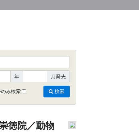
年
月発売
ルのみ検索
検索
／崇徳院／動物