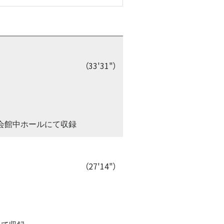
（33'31"）
年金会館中ホールにて収録
（27'14"）