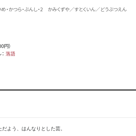
いめ・かつら・ぶんし・2 かみくずや／すとくいん／どうぶつえん
500円）
ル：
落語
ただよう、はんなりとした芸。