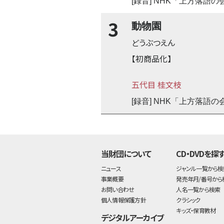
[録音] NHK「上方落語
3
動物園
どうぶつえん
【初商品化】
五代目 桂文枝
[録音] NHK「上方落語
当財団について
CD・DVDを探
ニュース
ジャンル一覧から検
事業概要
発売年月/番号から
お問い合わせ
人名一覧から検索
個人情報保護方針
クラシック
キッズ・保育教材
デジタルアーカイブ