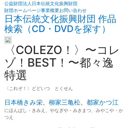
公益財団法人日本伝統文化振興財団
財団ホームページ
事業概要
お問い合わせ
日本伝統文化振興財団 作品
検索（CD・DVDを探す）
〈COLEZO！〉
〜
コレ
ゾ！BEST！
〜
都々逸
特選
〈これぞ！〉どどいつ とくせん
日本橋きみ栄
、
柳家三亀松
、
都家かつ江
にほんばし・きみえ、やなぎや・みきまつ、みやこや・か
つえ