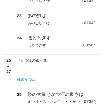
ひぐらし・が
（01'35"）
あの虫は
23
あのむし・は
（01'04"）
ほととぎす
24
ほととぎす
（00'56"）
25
〈かつ江の都々逸〉
↓
27
都家かつ江
祭の太鼓とかつ江の良さは
25
まつり・の・たいこ・と・かつ
（01'35"）