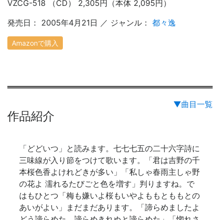
VZCG-518 （CD） 2,305円（本体 2,095円）
発売日： 2005年4月21日 ／ ジャンル：
都々逸
Amazonで購入
▼曲目一覧
作品紹介
「どどいつ」と読みます。七七七五の二十六字詩に
三味線が入り節をつけて歌います。「君は吉野の千
本桜色香よけれどきが多い」「私しゃ春雨主しゃ野
の花よ 濡れるたびごと色を増す」判りますね。で
はもひとつ「梅も嫌いよ桜もいやよももとももとの
あいがよい」まだまだあります。「諦らめましたよ
どう諦らめた 諦らめきれぬと諦らめた」「惚れさ