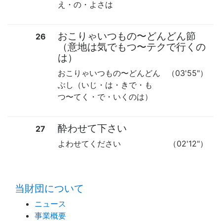
え・の・よさは
おこりゃいつもの
〜
どんどん節
26
（意地は気でもつ
〜
テクで行くの
は）
おこりゃいつもの
〜
どんどん
（03'55"）
ぶし（いじ・は・きで・も
つ
〜
てく・で・いくのは）
酔わせて下さい
27
よわせてください
（02'12"）
time:0.37 s
・
当財団について
ニュース
事業概要