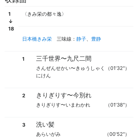
1
〈きみ栄の都々逸〉
↓
18
日本橋きみ栄
三味線
：
静子
、
豊静
三千世界
〜
九尺二間
1
さんぜんせかい
〜
きゅうしゃく
（01'32"）
にけん
きりぎりす
〜
今別れ
2
きりぎりす
〜
いまわかれ
（01'38"）
洗い髪
3
あらいがみ
（00'52"）