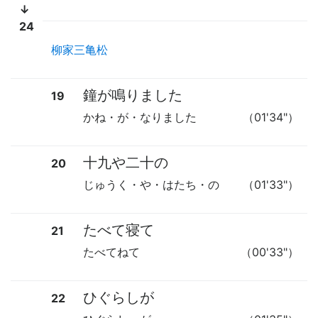
↓
24
柳家三亀松
鐘が鳴りました
19
かね・が・なりました
（01'34"）
十九や二十の
20
じゅうく・や・はたち・の
（01'33"）
たべて寝て
21
たべてねて
（00'33"）
ひぐらしが
22