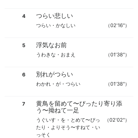
つらい悲しい
4
つらい・かなしい
（02'16"）
浮気なお前
5
うわきな・おまえ
（01'38"）
別れがつらい
6
わかれ・が・つらい
（01'38"）
黄鳥を留めて
〜
ぴったり寄り添
7
う
〜
拗ねて一足
うぐいす・を・とめて
〜
ぴっ
（02'02"）
たり・よりそう
〜
すねて・い
っそく