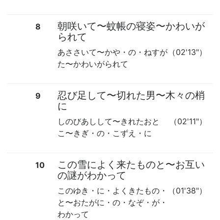
朝咲いて
〜
蚊帳の寝姿
〜
かわいが
8
られて
あささいて
〜
かや・の・ねすが
（02'13"）
た
〜
かわいがられて
忍び足して
〜
切れた男
〜
木々の梢
9
に
しのびあしして
〜
きれたおと
（02'11"）
こ
〜
きぎ・の・こずえ・に
この雪によく来たものと
〜
お互い
10
の謎がわかって
このゆき・に・よくきたもの・
（01'38"）
と
〜
おたがに・の・なぞ・が・
わかって