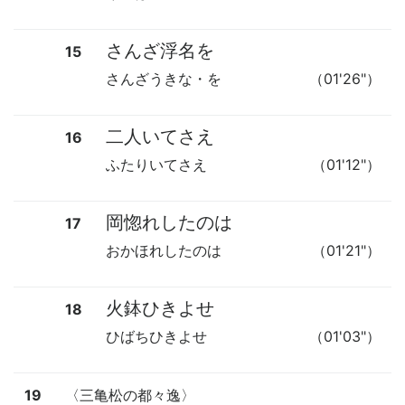
さんざ浮名を
15
さんざうきな・を
（01'26"）
二人いてさえ
16
ふたりいてさえ
（01'12"）
岡惚れしたのは
17
おかほれしたのは
（01'21"）
火鉢ひきよせ
18
ひばちひきよせ
（01'03"）
19
〈三亀松の都々逸〉