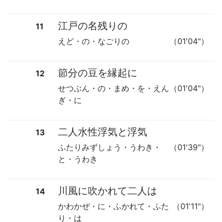
江戸の名残りの
11
えど・の・なごりの
（01'04"）
節分の豆を縁起に
12
せつぶん・の・まめ・を・えん
（01'04"）
ぎ・に
二人水性浮気と浮気
13
ふたりみずしょう・うわき・
（01'39"）
と・うわき
川風に吹かれて二人は
14
かわかぜ・に・ふかれて・ふた
（01'11"）
り・は