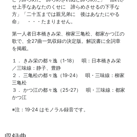
せ上手なあなたのくせに 諦らめさせるの下手な
方」「二十五までは親兄弟に 後はあなたにやる
命」 ・・・たまりません。
第一人者日本橋きみ栄、柳家三亀松、都家かつ江の
歌で、全27曲一気収録の決定版。解説書に全詞章
を掲載。
１． きみ栄の都々逸（1-18） 唄：日本橋きみ栄
／三味線：静子、豊静
２． 三亀松の都々逸（19-24） 唄・三味線：柳家
三亀松
３． かつ江の都々逸（25-27） 唄・三味線：都家
かつ江
※
注：19-24 はモノラル録音です。
収録曲