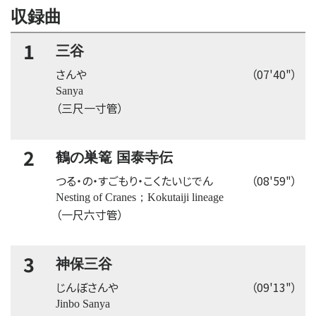
収録曲
1
三谷
さんや
（07'40"）
Sanya
（三尺一寸管）
2
鶴の巣篭 国泰寺伝
つる・の・すごもり・こくたいじでん
（08'59"）
Nesting of Cranes；Kokutaiji lineage
（一尺六寸管）
3
神保三谷
じんぼさんや
（09'13"）
Jinbo Sanya