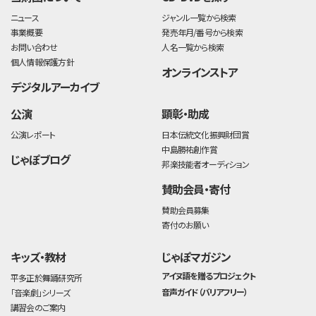
ニュース
ジャンル一覧から検索
事業概要
発売年月/番号から検索
お問い合わせ
人名一覧から検索
個人情報保護方針
オンラインストア
デジタルアーカイブ
公演
顕彰・助成
公演レポート
日本伝統文化振興財団賞
中島勝祐創作賞
じゃぽブログ
邦楽技能者オーディション
賛助会員・寄付
賛助会員募集
寄付のお願い
キッズ・教材
じゃぽマガジン
アイヌ語を贈るプロジェクト
平多正於舞踊研究所
音声ガイド（バリアフリー）
「音楽劇」シリーズ
講習会のご案内