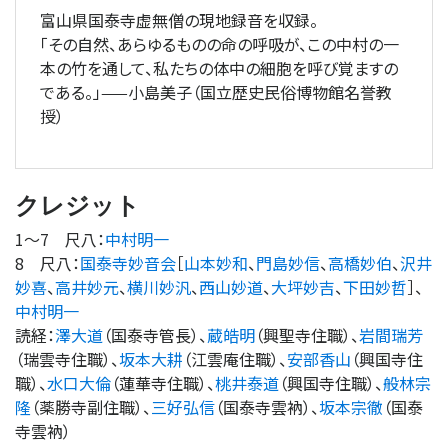
富山県国泰寺虚無僧の現地録音を収録。
「その自然、あらゆるものの命の呼吸が、この中村の一
本の竹を通して、私たちの体中の細胞を呼び覚ますの
である。」——小島美子（国立歴史民俗博物館名誉教
授）
クレジット
1
〜
7
尺八
：
中村明一
8
尺八
：
国泰寺妙音会
［
山本妙和
、
門島妙信
、
高橋妙伯
、
沢井
妙喜
、
高井妙元
、
横川妙汎
、
西山妙道
、
大坪妙吉
、
下田妙哲
］、
中村明一
読経
：
澤大道
（
国泰寺管長
）、
蔵皓明
（
興聖寺住職
）、
岩間瑞芳
（
瑞雲寺住職
）、
坂本大耕
（
江雲庵住職
）、
安部香山
（
興国寺住
職
）、
水口大倫
（
蓮華寺住職
）、
桃井泰道
（
興国寺住職
）、
般林宗
隆
（
薬勝寺副住職
）、
三好弘信
（
国泰寺雲衲
）、
坂本宗徹
（
国泰
寺雲衲
）