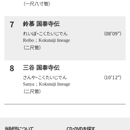
（一尺八寸管）
7
鈴慕 国泰寺伝
れいぼ・こくたいじでん
（08'09"）
Reibo；Kokutaiji lineage
（二尺管）
8
三谷 国泰寺伝
さんや・こくたいじでん
（10'12"）
Sanya；Kokutaiji lineage
（二尺管）
time:0.48 s
・
当財団について
CD・DVDを探す