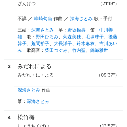
ざんげつ
（21'19"）
不詳
／
峰崎勾当
作曲
／
深海さとみ
歌・手付
三絃
：
深海さとみ
箏
：
野坂操壽
笛
：
中川善
雄
歌
：
野田ひろみ
、
菊森美穂
、
毛塚珠子
、
後藤
幹子
、
荒関裕子
、
大長洋子
、
鈴木麻衣
、
吉川あい
み
歌高音
：
柴田つぐみ
、
竹内聖
、
錦織雅世
みだれによる
3
みだれ・に・よる
（09'37"）
深海さとみ
作曲
箏
：
深海さとみ
松竹梅
4
しょうちくばい
（13'57"）