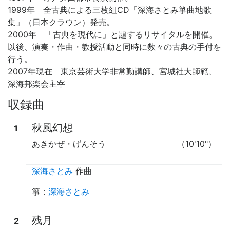
1999年 全古典による三枚組CD「深海さとみ箏曲地歌
集」（日本クラウン）発売。
2000年 「古典を現代に」と題するリサイタルを開催。
以後、演奏・作曲・教授活動と同時に数々の古典の手付を
行う。
2007年現在 東京芸術大学非常勤講師、宮城社大師範、
深海邦楽会主宰
収録曲
秋風幻想
1
あきかぜ・げんそう
（10'10"）
深海さとみ
作曲
箏
：
深海さとみ
残月
2