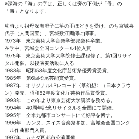
※深海の「海」の字は、正しくは旁の下側が「母」の
「海」となります。
幼時より祖母深海澄子に箏の手ほどきを受け、のち宮城喜
代子（人間国宝）、宮城数江両師に師事。
1973年 東京芸術大学音楽学部邦楽科卒業。
在学中、宮城会全国コンクール1位入賞
1975年 東京芸術大学大学院修士課程修了。第1回リサイ
タル開催。以後演奏活動に入る
1983年 昭和58年度文化庁芸術祭優秀賞受賞。
1985年 第6回松尾芸能賞受賞。
1987年 オリジナルLPレコード〈箏幻想〉（日本クラウ
ン）発売。昭和62年度文化庁芸術作品賞受賞。
1993年 この年より東京芸術大学講師を務める。
1994年 40周年記念リサイタルを全国にて開催。
1995年 全米九都市コンサートにて好評を博す。
1996年 カンヌ、スイス音楽祭参加。宮城会全国コンク
ール作曲部門入賞。
1997年 カナダ四都市公演開催。