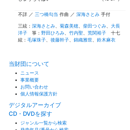
不詳
／
三つ橋勾当
作曲
／
深海さとみ
手付
三絃
：
深海さとみ
、
菊森美穂
、
柴田つぐみ
、
大長
洋子
箏
：
野田ひろみ
、
竹内聖
、
荒関裕子
十七
絃
：
毛塚珠子
、
後藤幹子
、
錦織雅世
、
鈴木麻衣
time:0.38 s
・
当財団について
ニュース
事業概要
お問い合わせ
個人情報保護方針
デジタルアーカイブ
CD・DVDを探す
ジャンル一覧から検索
発売年月/番号から検索