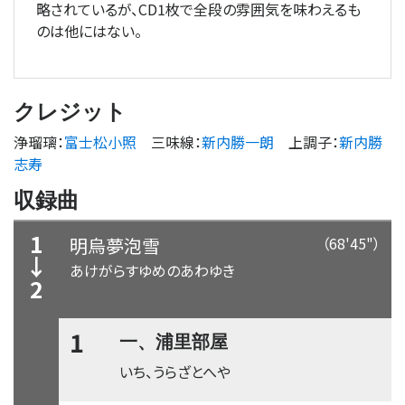
略されているが、CD1枚で全段の雰囲気を味わえるも
のは他にはない。
クレジット
浄瑠璃
：
富士松小照
三味線
：
新内勝一朗
上調子
：
新内勝
志寿
収録曲
1
明烏夢泡雪
（68'45"）
↓
あけがらすゆめのあわゆき
2
1
一、浦里部屋
いち、うらざとへや