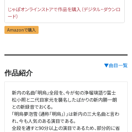
じゃぽオンラインストアで作品を購入（デジタル・ダウンロ
ード）
Amazonで購入
▼曲目一覧
作品紹介
新内の名曲「明烏」全段を、今が旬の浄瑠璃語り富士
松小照と二代目家元を襲名したばかりの新内勝一朗
との新録音でおくる。
「明烏夢泡雪（通称「明烏」）」は新内の三大名曲と言わ
れ、今も人気のある演目である。
全段を通すと90分以上の演目であるため、部分的に省