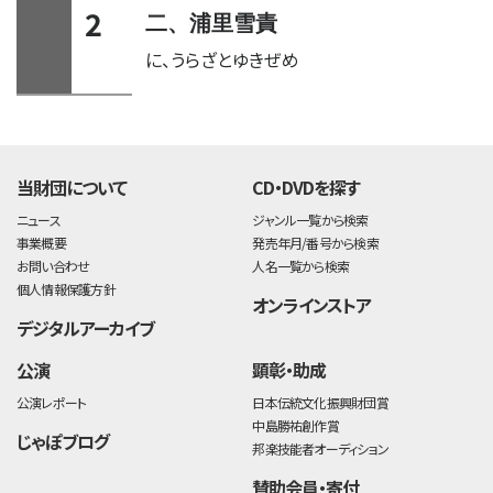
2
二、浦里雪責
に、うらざとゆきぜめ
time:0.48 s
・
当財団について
CD・DVDを探す
ニュース
ジャンル一覧から検索
事業概要
発売年月/番号から検索
お問い合わせ
人名一覧から検索
個人情報保護方針
オンラインストア
デジタルアーカイブ
公演
顕彰・助成
公演レポート
日本伝統文化振興財団賞
中島勝祐創作賞
じゃぽブログ
邦楽技能者オーディション
賛助会員・寄付