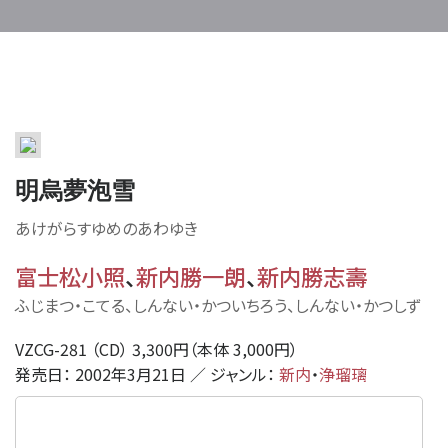
明烏夢泡雪
あけがらすゆめのあわゆき
富士松小照
、
新内勝一朗
、
新内勝志壽
ふじまつ・こてる、しんない・かついちろう、しんない・かつしず
VZCG-281 （CD） 3,300円（本体 3,000円）
発売日： 2002年3月21日 ／ ジャンル：
新内
・
浄瑠璃