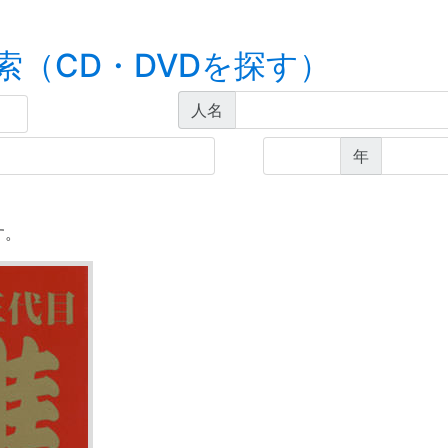
索（CD・DVDを探す）
人名
年
す。