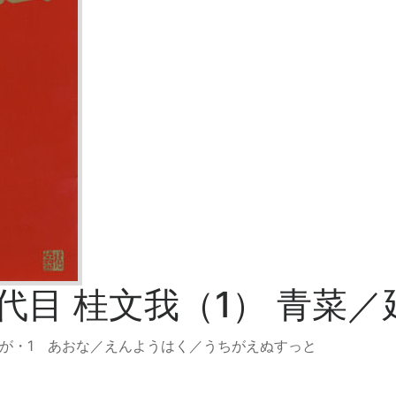
代目 桂文我（1） 青菜
が・1 あおな／えんようはく／うちがえぬすっと