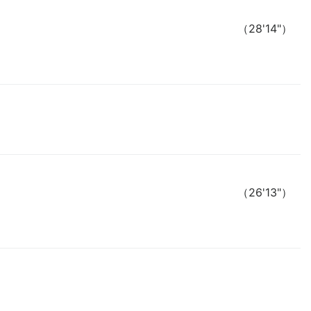
（28'14"）
（26'13"）