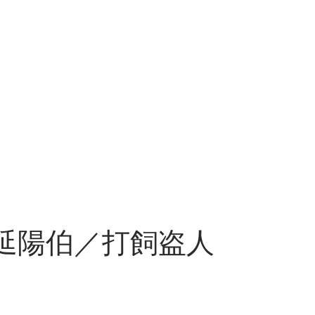
／延陽伯／打飼盗人