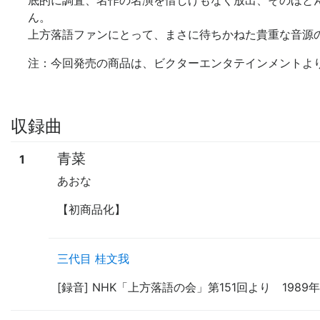
底的に調査、名作の名演を惜しげもなく放出、そのほと
ん。
上方落語ファンにとって、まさに待ちかねた貴重な音源
注：今回発売の商品は、ビクターエンタテインメントよ
収録曲
青菜
1
あおな
【初商品化】
三代目 桂文我
[録音] NHK「上方落語の会」第151回より 19