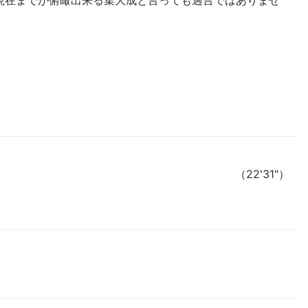
現在までが俯瞰出来る集大成と言っても過言ではありませ
（22'31"）