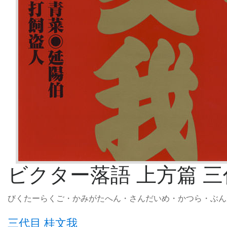
ビクター落語 上方篇 三
びくたーらくご・かみがたへん・さんだいめ・かつら・ぶん
三代目 桂文我