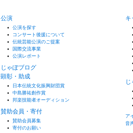
公演
キ
公演を探す
コンサート後援について
伝統芸能公演のご提案
国際交流事業
公演レポート
じゃぽブログ
顕彰・助成
じ
日本伝統文化振興財団賞
中島勝祐創作賞
邦楽技能者オーディション
賛助会員・寄付
ア
賛助会員募集
音
寄付のお願い