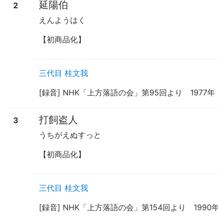
延陽伯
2
えんようはく
【初商品化】
三代目 桂文我
[録音] NHK「上方落語の会」第95回より 197
打飼盗人
3
うちがえぬすっと
【初商品化】
三代目 桂文我
[録音] NHK「上方落語の会」第154回より 19