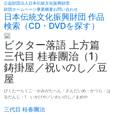
公益財団法人日本伝統文化振興財団
財団ホームページ
事業概要
お問い合わせ
日本伝統文化振興財団 作品
検索（CD・DVDを探す）
ビクター落語 上方篇
三代目 桂春團治（1）
鋳掛屋／祝いのし／豆
屋
びくたーらくご・かみがたへん・さんだいめ・かつら・は
るだんじ・1 いかけや／いわいのし／まめや
三代目 桂春團治