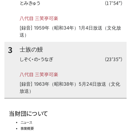
とみきゅう
（17'54"）
八代目 三笑亭可楽
[録音] 1959年（昭和34年）1月4日放送（文化放
送）
3
士族の鰻
しぞく・の・うなぎ
（23'35"）
八代目 三笑亭可楽
[録音] 1963年（昭和38年）5月24日放送（文化
放送）
time:0.43 s
・
当財団について
ニュース
事業概要