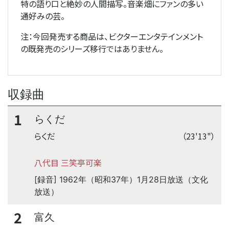
特の語り口と絶妙の人間描写。音楽畑にファンの多い
通好みの芸。
注：今回発売する商品は、ビクターエンタテインメント
の既発売のシリーズ移行ではありません。
収録曲
1
らくだ
らくだ
（23'13"）
八代目 三笑亭可楽
[録音] 1962年（昭和37年）1月28日放送（文化
放送）
2
富久