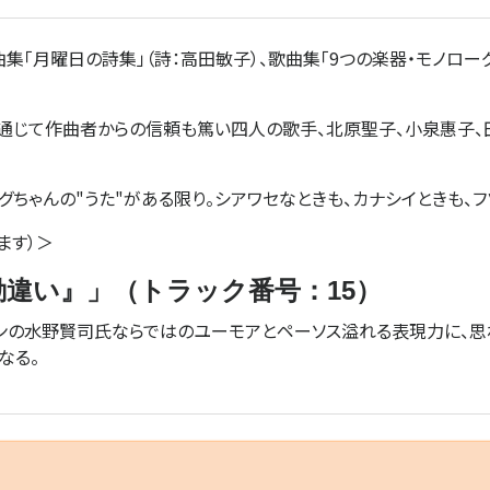
「月曜日の詩集」（詩：高田敏子）、歌曲集「9つの楽器・モノローグ
通じて作曲者からの信頼も篤い四人の歌手、北原聖子、小泉惠子、
グちゃんの"うた"がある限り。シアワセなときも、カナシイときも、フ
ます）＞
母の勘違い』」（トラック番号：15）
バリトンの水野賢司氏ならではのユーモアとペーソス溢れる表現力に、
なる。
）