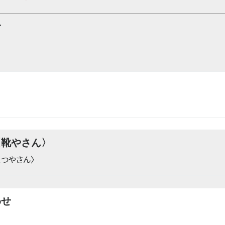
せ
〈靴やさん〉
くつやさん〉
わせ