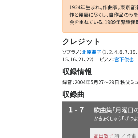
1924年生まれ。作曲家。東京
作と発展に尽くし、自作品のみを
会を重ねている。1989年紫綬褒
クレジット
ソプラノ
：
北原聖子
（1、2、4、6、7、19、
15、16、21、22）
ピアノ
：
宮下俊也
収録情報
録音：2004年5月27
〜
29日 秩父ミ
収録曲
1 - 7
歌曲集「月曜日
かきょくしゅう「げつよ
高田敏子
詩 ／ 作曲