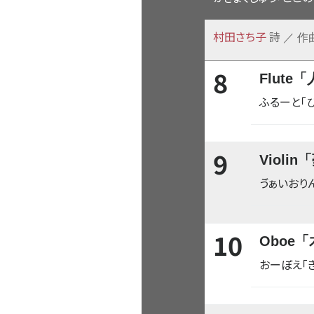
村田さち子
詩
／ 作
8
Flut
ふるーと「
9
Violi
ゔぁいおり
10
Oboe
おーぼえ「き