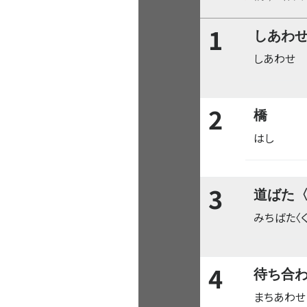
1
しあわ
しあわせ
2
橋
はし
3
道ばた
みちばた〈
4
待ち合
まちあわせ