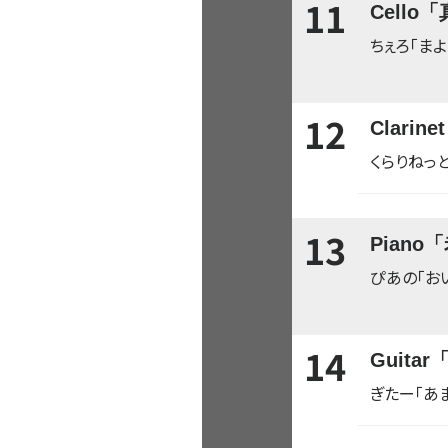
11
Cell
ちぇろ「まよ
12
Clari
くらりねっと
13
Pian
ぴあの「お
14
Guit
ぎたー「あ