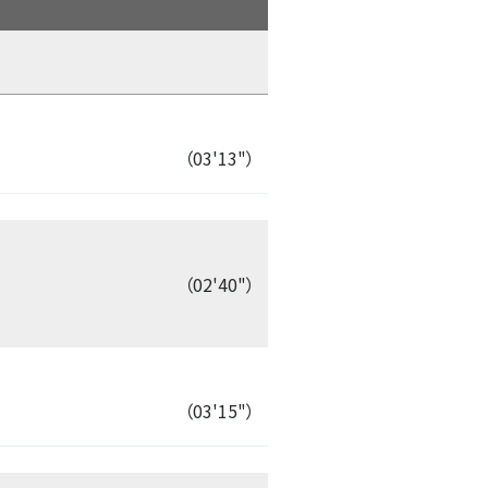
（03'13"）
（02'40"）
（03'15"）