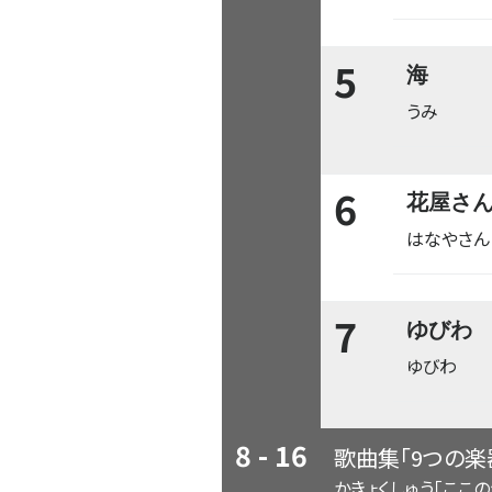
5
海
うみ
6
花屋さ
はなやさん
7
ゆびわ
ゆびわ
8 - 16
歌曲集「9つの楽
かきょくしゅう「ここの