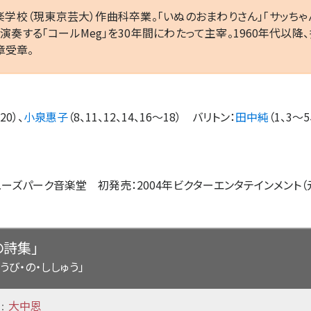
音楽学校（現東京芸大）作曲科卒業。「いぬのおまわりさん」「サッち
演奏する「コールMeg」を30年間にわたって主宰。1960年代以降
章受章。
20）、
小泉惠子
（8、11、12、14、16
〜
18）
バリトン
：
田中純
（1、3
〜
5
ューズパーク音楽堂 初発売：2004年ビクターエンタテインメント（元品番
の詩集」
うび・の・ししゅう」
大中恩
：