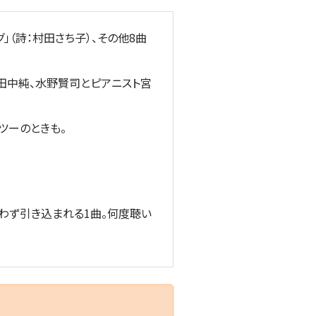
」（詩：村田さち子）、その他8曲
田中純、水野賢司とピアニスト宮
ツーのときも。
思わず引き込まれる1曲。何度聴い