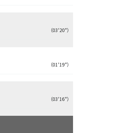
（03'20"）
（01'19"）
（03'16"）