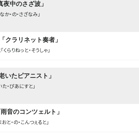
o「真夜中のさざ波」
なか・の・さざなみ」
net「クラリネット奏者」
「くらりねっと・そうしゃ」
o「老いたピアニスト」
いた・ぴあにすと」
ar「雨音のコンツェルト」
まおと・の・こんつぇると」