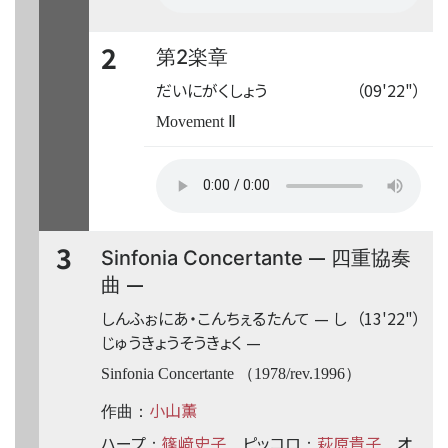
2
第2楽章
だいにがくしょう
（09'22"）
Movement Ⅱ
3
—
Sinfonia Concertante
四重協奏
—
曲
しんふぉにあ・こんちぇるたんて
—
し
（13'22"）
じゅうきょうそうきょく
—
Sinfonia Concertante （1978/rev.1996）
小山薫
作曲：
ハープ
篠﨑史子
ピッコロ
萩原貴子
オ
：
：