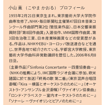
小山 薫 （こやま かおる） プロフィール
1955年2月21日東京生まれ。東京藝術大学大学院作
曲専攻修了。NHK・毎日新聞社主催第47回日本音楽コ
ンクール作曲部門第2位（管弦楽作品）、日本交響楽振
興財団「第8回作曲賞」入選佳作、VMM国際作曲賞、第
3回佐治敬三賞、日本産業映画賞などの受賞歴があ
る。作品は、NHKやEBU・ヨーロッパ放送連合などを通
じ、世界各地で紹介されている。宇都宮大学教授、東京
藝術大学作曲科非常勤講師を歴任した。2006年6月8
日没。
〔主要作品〕『Sinfonia Concertante －四重協奏曲－』
（NHKの推薦により、IMC国際ラジオ会議に参加、欧米
諸国に於て放送）『終焉の歌 第二番』（東京混声合唱団
委嘱）『Kira －横笛とオーケストラのために－』（オーケ
ストラ・アンサンブル金沢委嘱）『ヴァイオリン協奏曲』
『ロンド・アラベスク －室内オーケストラのために－』
『ソナーレ －ヴァイオリンとピアノのために－』