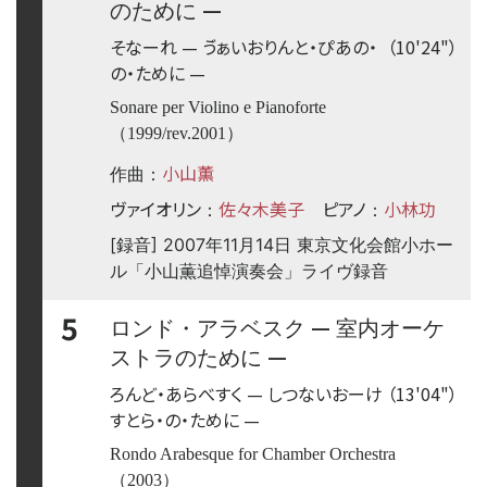
—
のために
そなーれ
—
ゔぁいおりんと・ぴあの・
（10'24"）
の・ために
—
Sonare per Violino e Pianoforte
（1999/rev.2001）
小山薫
作曲：
ヴァイオリン
佐々木美子
ピアノ
小林功
：
：
[録音] 2007年11月14日 東京文化会館小ホー
ル「小山薫追悼演奏会」ライヴ録音
5
—
ロンド・アラベスク
室内オーケ
—
ストラのために
ろんど・あらべすく
—
しつないおーけ
（13'04"）
すとら・の・ために
—
Rondo Arabesque for Chamber Orchestra
（2003）