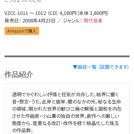
VZCC-1011 〜 1012 （CD） 4,180円（本体 3,800円）
発売日： 2008年4月23日 ／ ジャンル：
現代音楽
Amazonで購入
▼曲目一覧 （試聴できます）
作品紹介
透明でかぐわしい抒情と狂気が共存した、結界に響く
音・想念・うた。此岸と彼岸、闇のなかの光、秘なる生命
の領域、開かれた世界の歓び――二極の緊張と調和を内在
させた作曲家・小山薫の独自の世界。創作への厳しい
態度から、度重なる改訂・改作を経て結晶化した珠玉
の作品群。