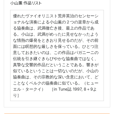
小山薫 作品リスト
優れたヴァイオリニスト荒井英治のセンセーシ
ョナルな演奏による小山薫の２つの楽章から成
る協奏曲は、武満徹亡き後、最上の作品であ
る。小山は、武満がめったに見せなかったよう
な情熱の爆発をときおり見せるのだが、その前
面には瞑想的な厳しさを保っている。ひとつ注
意しておきたいのは、この作品はパガニーニの
伝統を引き継ぐきらびやかな協奏曲ではなく、
真摯な交響的作品だということである。響きが
似ているということは一切ないのだが、小山の
協奏曲は、その宗教的な深い含意において、ど
ことなくベルクの協奏曲に似ている。（ヒュー
エル・タークイ） ［in Tune誌 1997, 8＋9よ
り］