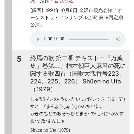
沢
指揮
岩城宏之
：
[録音] 1991年10月8日 金沢市観光会館「オ
ーケストラ・アンサンブル金沢 第19回定期
公演」
5
終焉の歌 第二番 テキスト＝『万葉
集』巻第二、柿本朝臣人麻呂の死に
関する歌四首（国歌大観番号223、
224、225、226） Shūen no Uta
（1979）
しゅうえん・の・うた・だいにばん・てき
（16'15"）
すと＝『まんようしゅう』かんだいに、
かきのもとのあそみひとまろ・の・し・に・かんす
る・うた・よんしゅ
Shūen no Uta (1979)