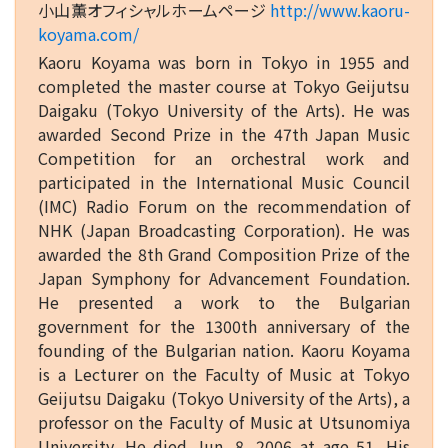
小山薫オフィシャルホームページ
http://www.kaoru-
koyama.com/
Kaoru Koyama was born in Tokyo in 1955 and
completed the master course at Tokyo Geijutsu
Daigaku (Tokyo University of the Arts). He was
awarded Second Prize in the 47th Japan Music
Competition for an orchestral work and
participated in the International Music Council
(IMC) Radio Forum on the recommendation of
NHK (Japan Broadcasting Corporation). He was
awarded the 8th Grand Composition Prize of the
Japan Symphony for Advancement Foundation.
He presented a work to the Bulgarian
government for the 1300th anniversary of the
founding of the Bulgarian nation. Kaoru Koyama
is a Lecturer on the Faculty of Music at Tokyo
Geijutsu Daigaku (Tokyo University of the Arts), a
professor on the Faculty of Music at Utsunomiya
University. He died Jun. 8, 2006 at age 51. His