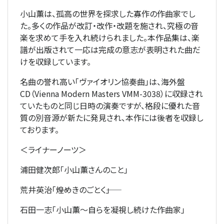
小山薫は、孤高の世界を探求した寡作の作曲家でし
た。多くの作品が改訂・改作・改題を施され、究極の音
楽を求めて手を入れ続けられました。本作品集は、楽
譜が出版されて一応は完成の意志が表明された曲だ
けを収録しています。
名曲の誉れ高い「ヴァイオリン協奏曲」は、海外盤
CD（Vienna Modern Masters VMM-3038）に収録され
ていたものと同じ日時の演奏ですが、格段に優れた音
質の別音源が新たに発見され、本作には後者を収録し
ております。
＜ライナーノーツ＞
浦田健次郎「小山薫さんのこと」
荒井英治「――煌めきのごとく――」
石田一志「小山薫～自らを凝視し続けた作曲家」