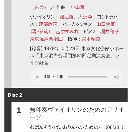
古典
小山薫
（
） ／ 作曲：
ヴァイオリン
堀江悟
大沢浄
コントラバ
：
、
ス
建部欣司
パーカッション
山口保宣
：
：
（現・恭範）
吉原すみれ
ピアノ
堀井和子
、
：
東京混声合唱団
指揮
宮本昭嘉
：
[録音] 1979年10月29日 東京文化会館小ホー
ル「東京混声合唱団第81回定期演奏会」ラ
イヴ録音
Disc 2
1
無伴奏ヴァイオリンのためのアリオ
ーソ
むばんそう・ばいおりん・の・ための・
（06'33"）