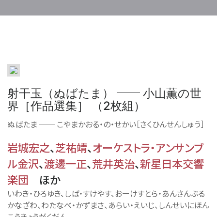
──
射干玉（ぬばたま）
小山薫の世
界［作品選集］ （2枚組）
ぬばたま
──
こやまかおる・の・せかい［さくひんせんしゅう］
岩城宏之
、
芝祐靖
、
オーケストラ・アンサンブ
ル金沢
、
渡邊一正
、
荒井英治
、
新星日本交響
楽団
ほか
いわき・ひろゆき、しば・すけやす、おーけすとら・あんさんぶる
かなざわ、わたなべ・かずまさ、あらい・えいじ、しんせいにほん
こうきょうがくだん