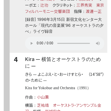
ーボエ
辻功
クラリネット
三界秀実
東京
：
：
フィルハーモニー交響楽団
指揮
渡邊一正
：
[録音] 1996年3月15日 新宿文化センター大
ホール「現代の音楽展'96 オーケストラの夕
べ」ライヴ録音
4
—
Kira
横笛とオーケストラのため
—
に
きら
—
よこぶえ・と・おーけすとら・
（14'58"）
の・ために
—
Kira for Yokobue and Orchestra（1991）
小山薫
作曲：
横笛
芝祐靖
オーケストラ・アンサンブル金
：