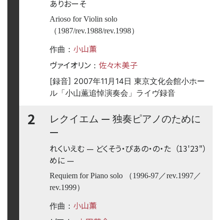
ありおーそ
Arioso for Violin solo
（1987/rev.1988/rev.1998）
小山薫
作曲：
ヴァイオリン
佐々木美子
：
[録音] 2007年11月14日 東京文化会館小ホー
ル「小山薫追悼演奏会」ライヴ録音
2
—
レクイエム
独奏ピアノのために
—
れくいえむ
—
どくそう・ぴあの・の・た
（13'23"）
めに
—
Requiem for Piano solo （1996-97／rev.1997／
rev.1999）
小山薫
作曲：