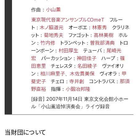
小山薫
作曲：
東京現代音楽アンサンブルCOmeT
フルー
ト
木ノ脇道元
オーボエ
林憲秀
クラリネ
：
：
ット
菊地秀夫
ファゴット
高林美樹
ホル
：
：
ン
竹内修
トランペット
曽我部清典
トロ
：
：
ーンボーン
村田厚生
テューバ
尾崎光
：
：
宏
パーカッション
神田佳子
ハープ
篠
：
：
田恵里
チェレスタ
名田綾子
ヴァイオリ
：
ン
相川麻里子
木佐貫美保
ヴィオラ
甲
：
、
：
斐史子
チェロ
寺井創
コントラバス
那須
：
：
野直裕
指揮
小鍛冶邦隆
：
[録音] 2007年11月14日 東京文化会館小ホー
ル「小山薫追悼演奏会」ライヴ録音
time:0.41 s
・
当財団について