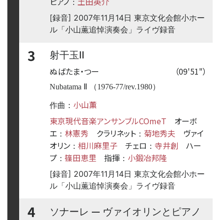
ピアノ
土田英介
：
[録音] 2007年11月14日 東京文化会館小ホー
ル「小山薫追悼演奏会」ライヴ録音
3
射干玉Ⅱ
ぬばたま・つー
（09'51"）
Nubatama Ⅱ （1976-77/rev.1980）
小山薫
作曲：
東京現代音楽アンサンブルCOmeT
オーボ
エ
林憲秀
クラリネット
菊地秀夫
ヴァイ
：
：
オリン
相川麻里子
チェロ
寺井創
ハー
：
：
プ
篠田恵里
指揮
小鍛冶邦隆
：
：
[録音] 2007年11月14日 東京文化会館小ホー
ル「小山薫追悼演奏会」ライヴ録音
4
—
ソナーレ
ヴァイオリンとピアノ