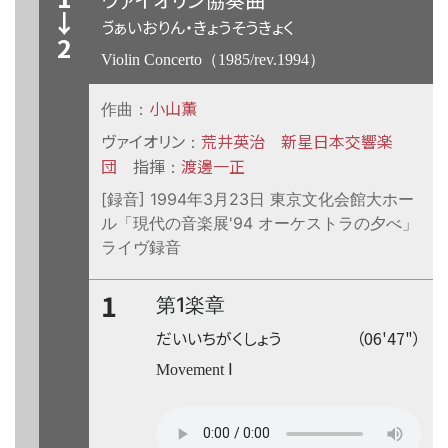
↓
ゔぁいおりん・きょうそうきょく
2
Violin Concerto（1985/rev.1994）
小山薫
作曲：
ヴァイオリン
荒井英治
新星日本交響楽
：
団
指揮
渡邊一正
：
[録音] 1994年3月23日 東京文化会館大ホー
ル「現代の音楽展'94 オーケストラの夕べ」
ライヴ録音
1
第1楽章
だいいちがくしょう
（06'47"）
Movement Ⅰ