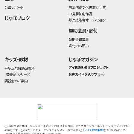
公演レポート
日本伝統文化振興財団賞
中島勝祐創作賞
じゃぽブログ
邦楽技能者オーディション
賛助会員・寄付
賛助会員募集
寄付のお願い
キッズ・教材
じゃぽマガジン
アイヌ語を贈るプロジェクト
平多正於舞踊研究所
音声ガイド（バリアフリー）
「音楽劇」シリーズ
講習会のご案内
◯ 当財団発行物は、全国レコード店にてお取り寄せ可能、また各種インターネット・ショップにてお求
『アイヌ神話集成』
め頂けます。◯ 販売：ビクターエンタテインメント株式会社 ◯
は限定商品のため、
当財団の直接販売のみご注文を承っております。