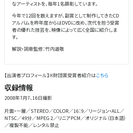
なアーティストを、毎年1名顕彰しています。
今年で12回を数えますが、副賞として制作してきたCD
アルバムを昨年度からはDVDに改め、次代を担う受賞
者の優れた技芸を、映像によって広く全国に紹介しま
す。
解説・詞章監修：竹内道敬
【出演者プロフィール】
財団賞受賞者紹介は
こちら
※
収録情報
2008年7月7、16日撮影
片面・一層／STEREO／COLOR／16：9／リージョン・ALL／
NTSC／49分／MPEG 2／リニアPCM／オリジナル（日本語）
／複製不能／レンタル禁止