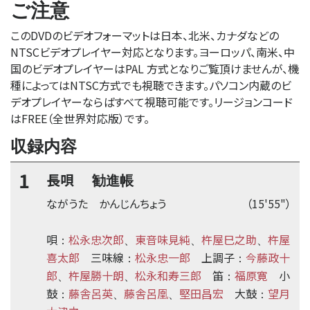
ご注意
このDVDのビデオフォーマットは日本、北米、カナダなどの
NTSCビデオプレイヤー対応となります。ヨーロッパ、南米、中
国のビデオプレイヤーはPAL 方式となりご覧頂けませんが、機
種によってはNTSC方式でも視聴できます。パソコン内蔵のビ
デオプレイヤーならばすべて視聴可能です。リージョンコード
はFREE（全世界対応版）です。
収録内容
1
長唄
勧進帳
ながうた かんじんちょう
（15'55"）
唄
松永忠次郎
東音味見純
杵屋巳之助
杵屋
：
、
、
、
喜太郎
三味線
松永忠一郎
上調子
今藤政十
：
：
郎
杵屋勝十朗
松永和寿三郎
笛
福原寛
小
、
、
：
鼓
藤舎呂英
藤舎呂凰
堅田昌宏
大鼓
望月
：
、
、
：