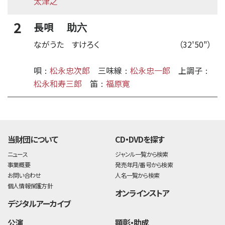
太津之
2
長唄
助六
ながうた すけろく
（32'50"）
唄
松永忠次郎
三味線
松永忠一郎
上調子
：
：
：
松永和寿三郎
笛
福原寛
：
time:0.41 s
・
当財団について
CD・DVDを探す
ニュース
ジャンル一覧から検索
事業概要
発売年月/番号から検索
お問い合わせ
人名一覧から検索
個人情報保護方針
オンラインストア
デジタルアーカイブ
公演
顕彰・助成