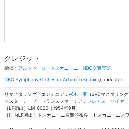
クレジット
指揮
：
アルトゥーロ・トスカニーニ
NBC交響楽団
NBC Symphony Orchestra
Arturo Toscanini
,
conductor
リマスタリング・エンジニア
：
杉本一家
（
JVCマスタリン
マスターテープ・トランスファー
：
アンドレアス・マイヤー
［LP初出］LM-6020［1954年9月］
［国内LP初出］トスカニーニ名盤頒布会「トスカニーニ／ワーグ