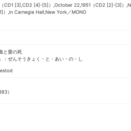
（CD1 [3],CD2 [4]-[5]）,October 22,1951（CD2 [2]-[3]）,
[1]）,in Carnegie Hall,New York／MONO
曲と愛の死
」：ぜんそうきょく・と・あい・の・し
bestod
1883）