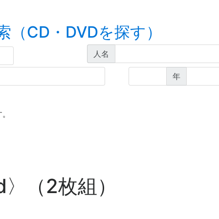
索（CD・DVDを探す）
人名
年
す。
d〉（2枚組）