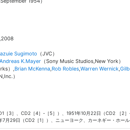
（September 1954）
）
3,2008
azuie Sugimoto
（
JVC
）
Andreas K.Mayer
（
Sony Music Studios,New York
）
rks
）,
Brian McKenna
,
Rob Robles
,
Warren Wernick
,
Gil
,Inc.
）
D1［3］、CD2［4］-［5］）、1951年10月22日（CD2 ［2］
1952年7月29日（CD2［1］）、ニューヨーク、カーネギー・ホ