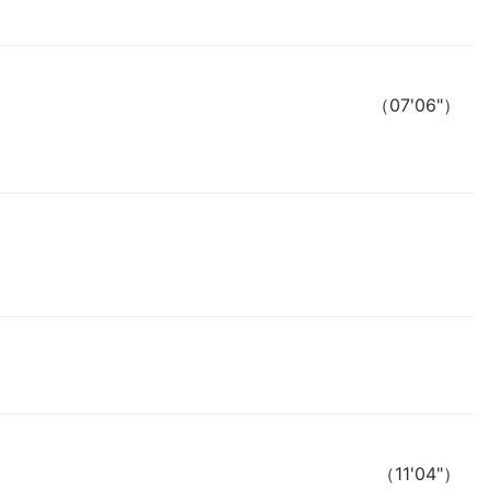
（07'06"）
（11'04"）