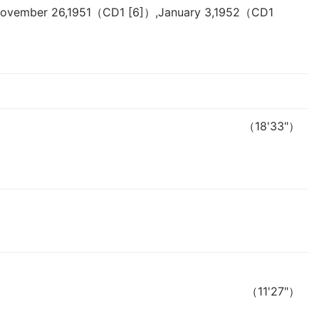
November 26,1951（CD1 [6]）,January 3,1952（CD1
（18'33"）
（11'27"）