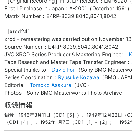
［Original Recording］First LP Release：LM-6020
First LP release in Japan：A-2001（Octorber 1961
Matrix Number：E4RP-8039,8040,8041,8042
［xrcd24］
xrcd－remastering was carried out on November 1
Source Number：E4RP-8039,8040,8041,8042
JVC XRCD Series Producer＆Mastering Engineer
：
K
Tape Reseach and Master Tape Transfer Engineer
：
Special thanks to
：
David Foil
（
Sony BMG Masterwo
Series Coordination
：
Ryusuke Kozawa
（
BMG JAPAN
Editorial
：
Tomoko Asakura
（
JVC
）
Photos
：
Sony BMG Masterworks Photo Archive
収録情報
録音：1946年3月11日（CD1［5］）、1949年12月22日（C
（CD1［4］）、1952年1月7日（CD1［1］-［2］）、