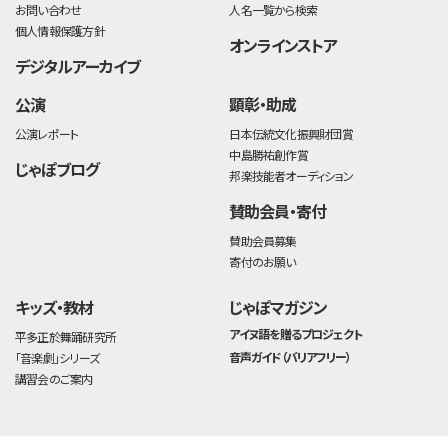
お問い合わせ
人名一覧から検索
個人情報保護方針
オンラインストア
デジタルアーカイブ
公演
顕彰・助成
公演レポート
日本伝統文化振興財団賞
中島勝祐創作賞
じゃぽブログ
邦楽技能者オーディション
賛助会員・寄付
賛助会員募集
寄付のお願い
キッズ・教材
じゃぽマガジン
アイヌ語を贈るプロジェクト
平多正於舞踊研究所
音声ガイド（バリアフリー）
「音楽劇」シリーズ
講習会のご案内