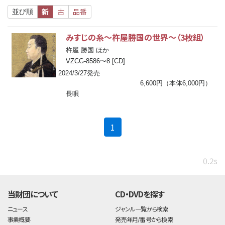
新
古
品番
並び順
みすじの糸～杵屋勝国の世界～（3枚組）
杵屋 勝国 ほか
〜
VZCG-8586
8 [CD]
2024/3/27発売
6,600円（本体6,000円）
長唄
(current)
1
0.2s
当財団について
CD・DVDを探す
ニュース
ジャンル一覧から検索
事業概要
発売年月/番号から検索