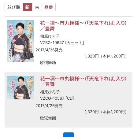
新
古
品番
並び順
花一凜～市丸模様～（「天竜下れば」入り）
／豊舞
相原ひろ子
VZSG-10647 [カセット]
2017/4/26発売
1,320円（本体1,200円）
歌謡舞踊
花一凜～市丸模様～（「天竜下れば」入り）
／豊舞
相原ひろ子
VZCG-10567 [CD]
2017/4/26発売
1,320円（本体1,200円）
歌謡舞踊