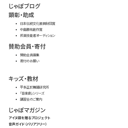
じゃぽブログ
顕彰・助成
日本伝統文化振興財団賞
中島勝祐創作賞
邦楽技能者オーディション
賛助会員・寄付
賛助会員募集
寄付のお願い
キッズ・教材
平多正於舞踊研究所
「音楽劇」シリーズ
講習会のご案内
じゃぽマガジン
アイヌ語を贈るプロジェクト
音声ガイド（バリアフリー）