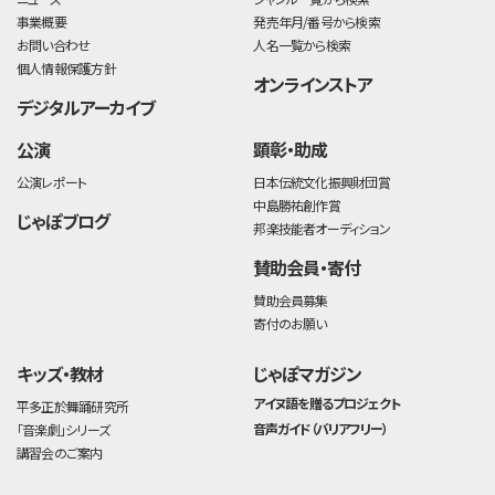
事業概要
発売年月/番号から検索
お問い合わせ
人名一覧から検索
個人情報保護方針
オンラインストア
デジタルアーカイブ
公演
顕彰・助成
公演レポート
日本伝統文化振興財団賞
中島勝祐創作賞
じゃぽブログ
邦楽技能者オーディション
賛助会員・寄付
賛助会員募集
寄付のお願い
キッズ・教材
じゃぽマガジン
アイヌ語を贈るプロジェクト
平多正於舞踊研究所
音声ガイド（バリアフリー）
「音楽劇」シリーズ
講習会のご案内