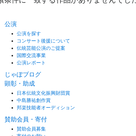
公演
公演を探す
コンサート後援について
伝統芸能公演のご提案
国際交流事業
公演レポート
じゃぽブログ
顕彰・助成
日本伝統文化振興財団賞
中島勝祐創作賞
邦楽技能者オーディション
賛助会員・寄付
賛助会員募集