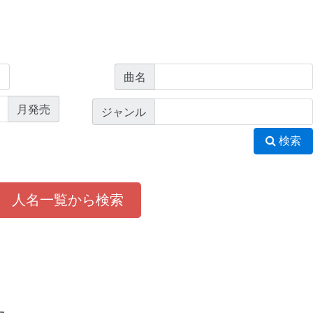
曲名
月発売
ジャンル
検索
人名一覧から検索
た。