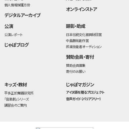
個人情報保護方針
オンラインストア
デジタルアーカイブ
公演
顕彰・助成
公演レポート
日本伝統文化振興財団賞
中島勝祐創作賞
じゃぽブログ
邦楽技能者オーディション
賛助会員・寄付
賛助会員募集
寄付のお願い
キッズ・教材
じゃぽマガジン
アイヌ語を贈るプロジェクト
平多正於舞踊研究所
音声ガイド（バリアフリー）
「音楽劇」シリーズ
講習会のご案内