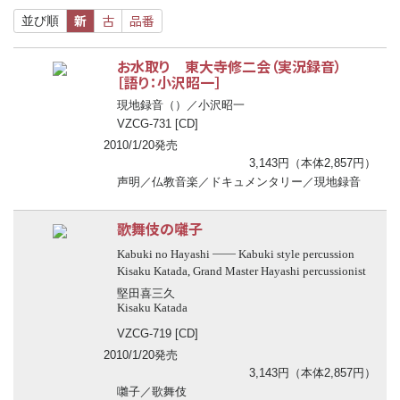
新
古
品番
並び順
お水取り 東大寺修二会（実況録音）
［語り：小沢昭一］
現地録音（
）／小沢昭一
VZCG-731 [CD]
2010/1/20発売
3,143円（本体2,857円）
声明／仏教音楽／ドキュメンタリー／現地録音
歌舞伎の囃子
──
Kabuki no Hayashi
Kabuki style percussion
Kisaku Katada, Grand Master Hayashi percussionist
堅田喜三久
Kisaku Katada
VZCG-719 [CD]
2010/1/20発売
3,143円（本体2,857円）
囃子／歌舞伎