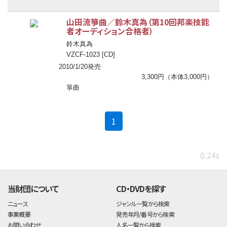
山田流箏曲／鈴木真為（第10回邦楽技能
者オーディション合格者）
鈴木真為
VZCF-1023 [CD]
2010/1/20発売
3,300円（本体3,000円）
箏曲
(current)
1
0.24s
当財団について
CD・DVDを探す
ニュース
ジャンル一覧から検索
事業概要
発売年月/番号から検索
お問い合わせ
人名一覧から検索