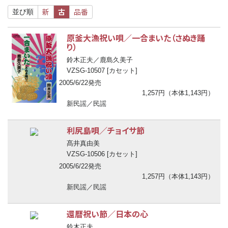
新
古
品番
並び順
原釜大漁祝い唄／一合まいた（さぬき踊
り）
鈴木正夫／鹿島久美子
VZSG-10507 [カセット]
2005/6/22発売
1,257円（本体1,143円）
新民謡／民謡
利尻島唄／チョイサ節
髙井真由美
VZSG-10506 [カセット]
2005/6/22発売
1,257円（本体1,143円）
新民謡／民謡
還暦祝い節／日本の心
鈴木正夫