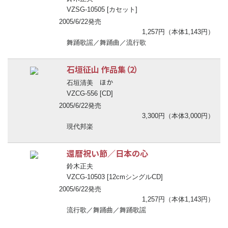
VZSG-10505 [カセット]
2005/6/22発売
1,257円（本体1,143円）
舞踊歌謡／舞踊曲／流行歌
石垣征山 作品集（2）
ほか
石垣清美
VZCG-556 [CD]
2005/6/22発売
3,300円（本体3,000円）
現代邦楽
還暦祝い節／日本の心
鈴木正夫
VZCG-10503 [12cmシングルCD]
2005/6/22発売
1,257円（本体1,143円）
流行歌／舞踊曲／舞踊歌謡