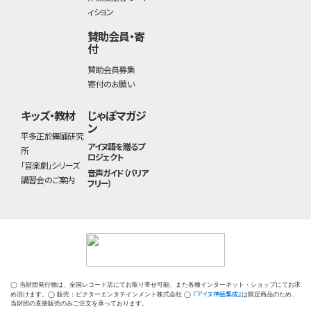
ィション
賛助会員・寄
付
賛助会員募集
寄付のお願い
キッズ・教材
じゃぽマガジ
ン
平多正於舞踊研究
アイヌ語を贈るプ
所
ロジェクト
「音楽劇」シリーズ
音声ガイド（バリア
講習会のご案内
フリー）
◯ 当財団発行物は、全国レコード店にてお取り寄せ可能、また各種インターネット・ショップにてお求
『アイヌ神話集成』
め頂けます。◯ 販売：ビクターエンタテインメント株式会社 ◯
は限定商品のため、
当財団の直接販売のみご注文を承っております。