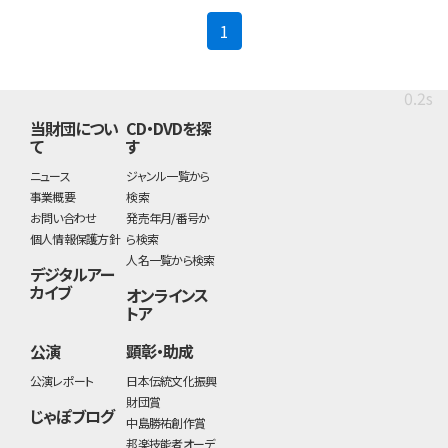
(current)
1
0.2s
当財団につい
CD・DVDを探
て
す
ニュース
ジャンル一覧から
事業概要
検索
お問い合わせ
発売年月/番号か
個人情報保護方針
ら検索
人名一覧から検索
デジタルアー
カイブ
オンラインス
トア
公演
顕彰・助成
公演レポート
日本伝統文化振興
財団賞
じゃぽブログ
中島勝祐創作賞
邦楽技能者オーデ