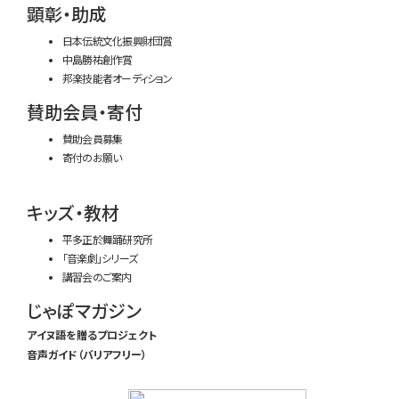
顕彰・助成
日本伝統文化振興財団賞
中島勝祐創作賞
邦楽技能者オーディション
賛助会員・寄付
賛助会員募集
寄付のお願い
キッズ・教材
平多正於舞踊研究所
「音楽劇」シリーズ
講習会のご案内
じゃぽマガジン
アイヌ語を贈るプロジェクト
音声ガイド（バリアフリー）