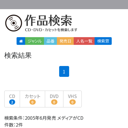
ジャンル
品番
発売日
人名
一覧
検索窓
検索結果
(current)
1
CD
カセット
DVD
VHS
2
0
0
0
検索条件：2005年6月発売 メディアがCD
件数：2件