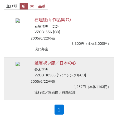
新
古
品番
並び順
石垣征山 作品集（2）
ほか
石垣清美
VZCG-556 [CD]
2005/6/22発売
3,300円（本体3,000円）
現代邦楽
還暦祝い節／日本の心
鈴木正夫
VZCG-10503 [12cmシングルCD]
2005/6/22発売
1,257円（本体1,143円）
流行歌／舞踊曲／舞踊歌謡
(current)
1