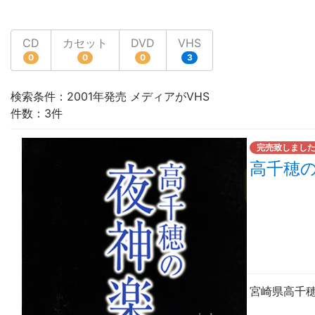
CD
カセット
DVD
VHS
0
0
0
3
検索条件：2001年発売 メディアがVHS
件数：3件
完売致しまし
高千穂
宮崎県高千