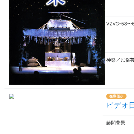
VZVG-58
〜
神楽／民俗
在庫僅少
ビデオ
藤間蘭景