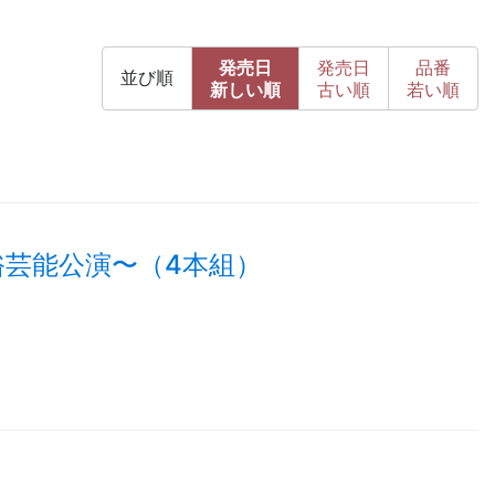
発売日
発売日
品番
並び順
新
しい順
古
い順
若い順
俗芸能公演
〜
（4本組）