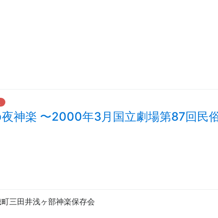
た
の夜神楽
〜
2000年3月国立劇場第87回民
穂町三田井浅ヶ部神楽保存会