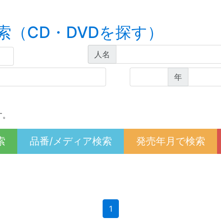
索（CD・DVDを探す）
人名
年
す。
索
品番/メディア検索
発売年月で検索
(current)
1