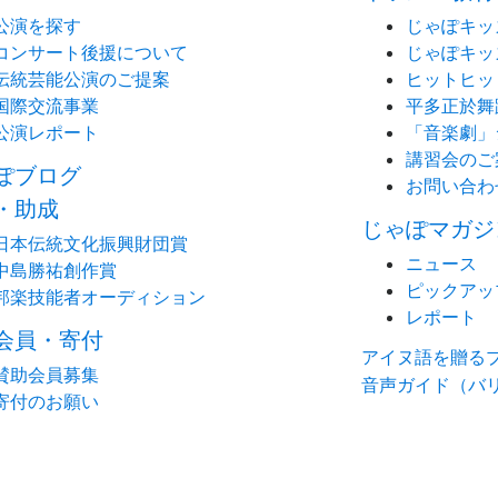
公演を探す
じゃぽキッ
コンサート後援について
じゃぽキッ
伝統芸能公演のご提案
ヒットヒッ
国際交流事業
平多正於舞
公演レポート
「音楽劇」
講習会のご
ぽブログ
お問い合わ
・助成
じゃぽマガジ
日本伝統文化振興財団賞
ニュース
中島勝祐創作賞
ピックアッ
邦楽技能者オーディション
レポート
会員・寄付
アイヌ語を贈る
賛助会員募集
音声ガイド（バ
寄付のお願い