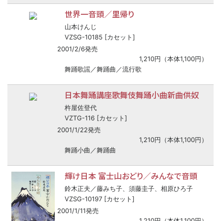
世界一音頭／里帰り
山本けんじ
VZSG-10185 [カセット]
2001/2/6発売
1,210円（本体1,100円）
舞踊歌謡／舞踊曲／流行歌
日本舞踊講座歌舞伎舞踊小曲新曲供奴
杵屋佐登代
VZTG-116 [カセット]
2001/1/22発売
1,210円（本体1,100円）
舞踊小曲／舞踊曲
輝け日本 富士山おどり／みんなで音頭
鈴木正夫／藤みち子、須藤圭子、相原ひろ子
VZSG-10197 [カセット]
2001/1/11発売
1,210円（本体1,100円）