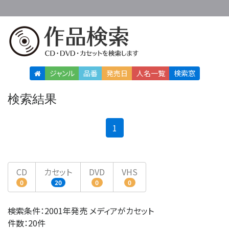
ジャンル
品番
発売日
人名
一覧
検索窓
検索結果
(current)
1
CD
カセット
DVD
VHS
0
20
0
0
検索条件：2001年発売 メディアがカセット
件数：20件