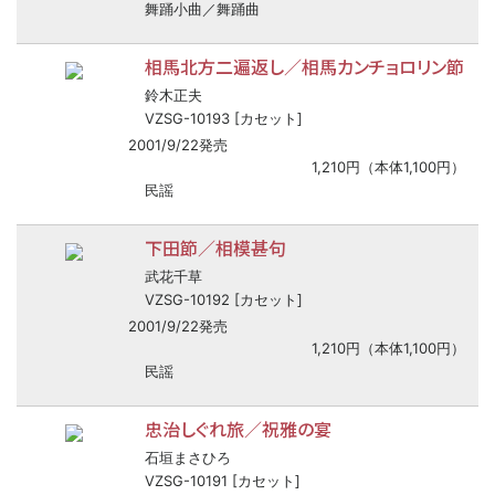
舞踊小曲／舞踊曲
相馬北方二遍返し／相馬カンチョロリン節
鈴木正夫
VZSG-10193 [カセット]
2001/9/22発売
1,210円（本体1,100円）
民謡
下田節／相模甚句
武花千草
VZSG-10192 [カセット]
2001/9/22発売
1,210円（本体1,100円）
民謡
忠治しぐれ旅／祝雅の宴
石垣まさひろ
VZSG-10191 [カセット]