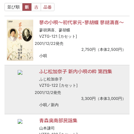
新
古
品番
並び順
蓼の小唄
〜
初代家元・蓼胡蝶 蓼胡満喜
〜
蓼胡満喜、蓼胡蝶
VZTG-121 [カセット]
2001/12/22発売
2,750円（本体2,500円）
小唄
ふじ松加奈子 新内小唄の粋 第四集
ふじ松加奈子
VZTG-122 [カセット]
2001/12/2発売
3,300円（本体3,000円）
小唄／新内
青森奥南部民謡集
山本謙司