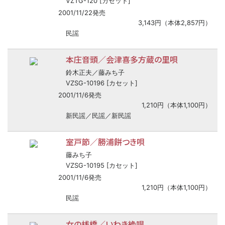
VZTG-120 [カセット]
2001/11/22発売
3,143円（本体2,857円）
民謡
本庄音頭／会津喜多方蔵の里唄
鈴木正夫／藤みち子
VZSG-10196 [カセット]
2001/11/6発売
1,210円（本体1,100円）
新民謡／民謡／新民謡
室戸節／勝浦餅つき唄
藤みち子
VZSG-10195 [カセット]
2001/11/6発売
1,210円（本体1,100円）
民謡
女の桟橋／いわき絶唱