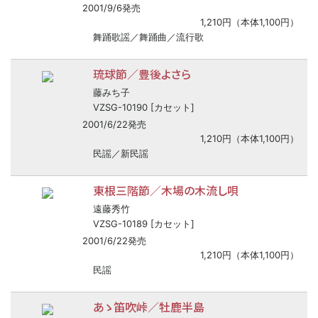
2001/9/6発売
1,210円（本体1,100円）
舞踊歌謡／舞踊曲／流行歌
琉球節／豊後よさら
藤みち子
VZSG-10190 [カセット]
2001/6/22発売
1,210円（本体1,100円）
民謡／新民謡
東根三階節／木場の木流し唄
遠藤秀竹
VZSG-10189 [カセット]
2001/6/22発売
1,210円（本体1,100円）
民謡
あゝ笛吹峠／牡鹿半島