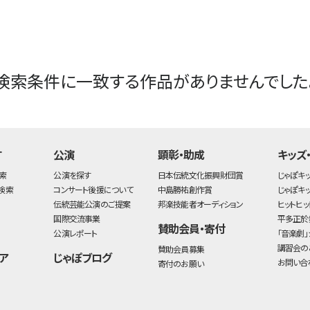
検索条件に一致する作品がありませんでした
す
公演
顕彰・助成
キッズ
索
公演を探す
日本伝統文化振興財団賞
じゃぽキ
検索
コンサート後援について
中島勝祐創作賞
じゃぽキ
伝統芸能公演のご提案
邦楽技能者オーディション
ヒットヒッ
国際交流事業
平多正於
賛助会員・寄付
公演レポート
「音楽劇」
講習会の
賛助会員募集
ア
じゃぽブログ
お問い合
寄付のお願い