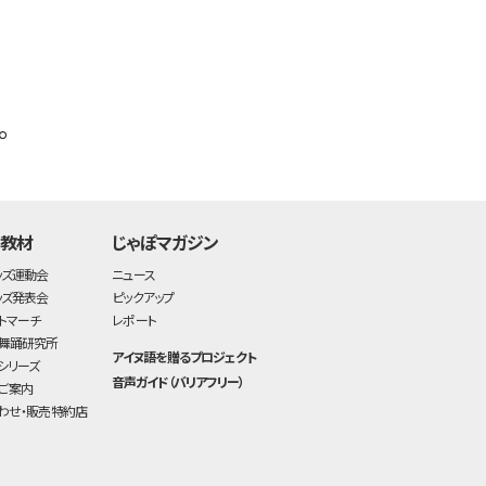
。
・教材
じゃぽマガジン
ッズ運動会
ニュース
ッズ発表会
ピックアップ
トマーチ
レポート
舞踊研究所
アイヌ語を贈るプロジェクト
シリーズ
音声ガイド（バリアフリー）
ご案内
わせ・販売特約店