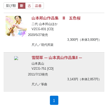
新
古
品番
並び順
山本邦山作品集 Ⅲ 五色桜
二代 山本邦山ほか
VZCG-831 [CD]
2020/5/27発売
3,300円（本体3,000円）
尺八／現代邦楽
雪間草
—
山本真山作品集Ⅱ
—
山本真山
VZCG-751 [CD]
2011/7/13発売
3,143円（本体2,857円）
尺八／箏曲
(current)
1