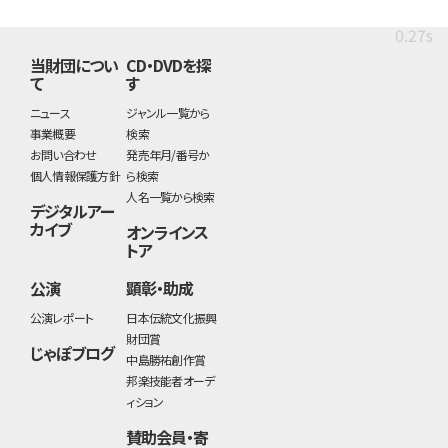
0.27s
当財団につい
CD・DVDを探
て
す
ニュース
ジャンル一覧から
事業概要
検索
お問い合わせ
発売年月/番号か
個人情報保護方針
ら検索
人名一覧から検索
デジタルアー
カイブ
オンラインス
トア
公演
顕彰・助成
公演レポート
日本伝統文化振興
財団賞
じゃぽブログ
中島勝祐創作賞
邦楽技能者オーデ
ィション
賛助会員・寄