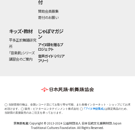
付
賛助会員募集
寄付のお願い
キッズ・教材
じゃぽマガジ
ン
平多正於舞踊研究
アイヌ語を贈るプ
所
ロジェクト
「音楽劇」シリーズ
音声ガイド（バリア
講習会のご案内
フリー）
◯ 当財団発行物は、全国レコード店にてお取り寄せ可能、また各種インターネット・ショップにてお求
『アイヌ神話集成』
め頂けます。◯ 販売：ビクターエンタテインメント株式会社 ◯
は限定商品のため、
当財団の直接販売のみご注文を承っております。
禁無断転載 Copyright © 2013-2024 公益財団法人 日本伝統文化振興財団 Japan
Traditional Cultures Foundation. All Rights Reserved.