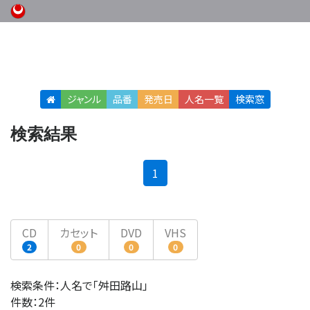
ジャンル
品番
発売日
人名
一覧
検索窓
検索結果
(current)
1
CD
カセット
DVD
VHS
2
0
0
0
検索条件：人名で「舛田路山」
件数：2件