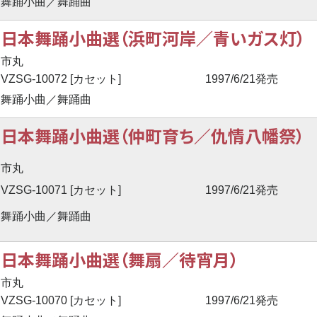
舞踊小曲／舞踊曲
日本舞踊小曲選（浜町河岸／青いガス灯）
市丸
VZSG-10072 [カセット]
1997/6/21発売
舞踊小曲／舞踊曲
日本舞踊小曲選（仲町育ち／仇情八幡祭）
市丸
VZSG-10071 [カセット]
1997/6/21発売
舞踊小曲／舞踊曲
日本舞踊小曲選（舞扇／待宵月）
市丸
VZSG-10070 [カセット]
1997/6/21発売