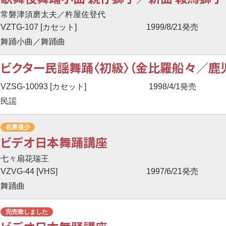
常磐津須磨太夫／杵屋佐登代
VZTG-107 [カセット]
1999/8/21発売
舞踊小曲／舞踊曲
ビクター民謡舞踊〈初級〉（金比羅船々／鹿
VZSG-10093 [カセット]
1998/4/1発売
民謡
在庫僅少
ビデオ日本舞踊講座
七々扇花瑞王
VZVG-44 [VHS]
1997/6/21発売
舞踊曲
完売致しました