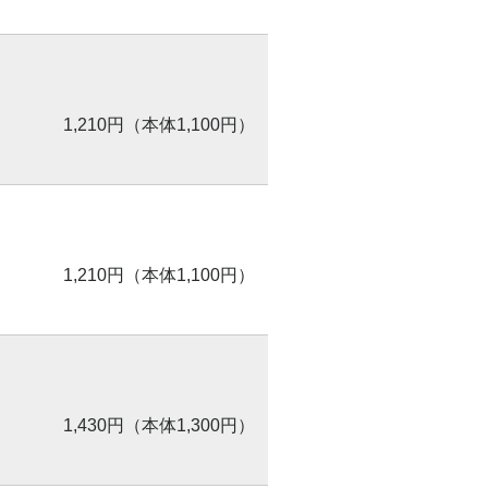
1,210円（本体1,100円）
1,210円（本体1,100円）
1,430円（本体1,300円）