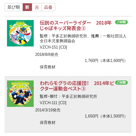
新
古
品番
並び順
伝説のスーパーライダー 2018年
♫試聴
じゃぽキッズ発表会②
監修
推薦
：平多正於舞踊研究所、
：一般社団法人
全日本児童舞踊協会
VZCH-151 [CD]
2018/8/8発売
1,760円（本体1,600円）
保育教材
われらモグラの応援団！ 2014年ビ
♫試聴
クター運動会ベスト③
監修・振付
：平多正於舞踊研究所
VZCH-111 [CD]
2014/3/19発売
1,650円（本体1,500円）
保育教材