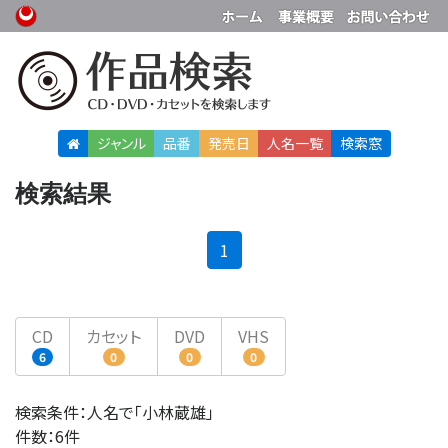
ジャンル
品番
発売日
人名
一覧
検索窓
検索結果
(current)
1
CD
カセット
DVD
VHS
6
0
0
0
検索条件：人名で「小林蔵雄」
件数：6件