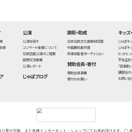
す
公演
顕彰・助成
キッズ
索
公演を探す
日本伝統文化振興財団賞
じゃぽキ
検索
コンサート後援について
中島勝祐創作賞
じゃぽキ
伝統芸能公演のご提案
邦楽技能者オーディション
ヒットヒッ
国際交流事業
平多正於
賛助会員・寄付
公演レポート
「音楽劇」
講習会の
賛助会員募集
ア
じゃぽブログ
お問い合
寄付のお願い
取り寄せ可能、また各種インターネット・ショップにてお求め頂けます。◯ 