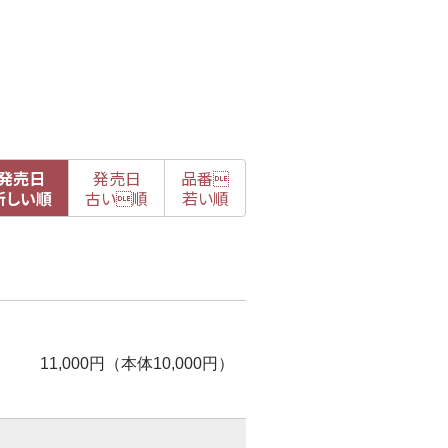
発売日
発売日
品番

新
しい順
古
い順
若い順
11,000円（本体10,000円）