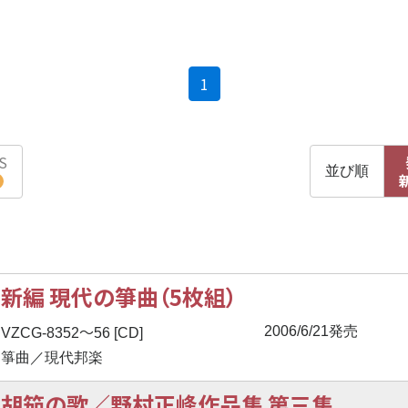
(current)
1
S
並び順
新編 現代の箏曲（5枚組）
〜
2006/6/21発売
VZCG-8352
56 [CD]
箏曲／現代邦楽
胡笳の歌／野村正峰作品集 第三集