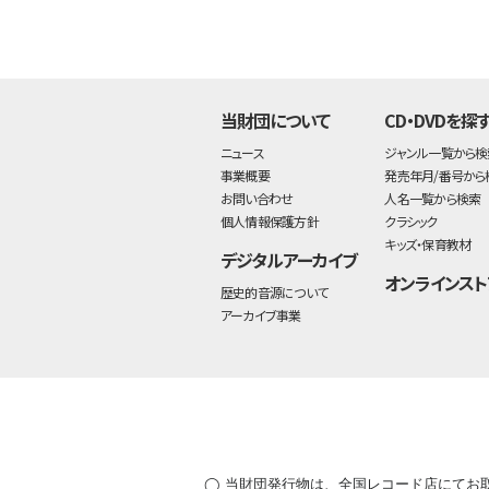
当財団について
CD・DVDを探
ニュース
ジャンル一覧から検
事業概要
発売年月/番号から
お問い合わせ
人名一覧から検索
個人情報保護方針
クラシック
キッズ・保育教材
デジタルアーカイブ
オンラインスト
歴史的音源について
アーカイブ事業
◯ 当財団発行物は、全国レコード店にてお