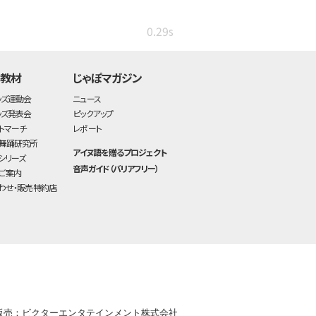
0.29s
・教材
じゃぽマガジン
ッズ運動会
ニュース
ッズ発表会
ピックアップ
トマーチ
レポート
舞踊研究所
アイヌ語を贈るプロジェクト
シリーズ
音声ガイド（バリアフリー）
ご案内
わせ・販売特約店
販売：ビクターエンタテインメント株式会社