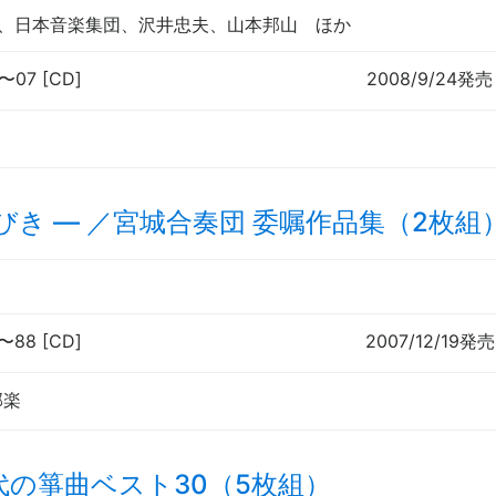
会、日本音楽集団、沢井忠夫、山本邦山
ほか
〜
07 [CD]
2008/9/24発売
びき
—
／宮城合奏団 委嘱作品集（2枚組
〜
88 [CD]
2007/12/19発売
邦楽
代の箏曲ベスト30（5枚組）