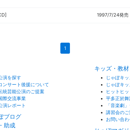
CD]
1997/7/24発売
(current)
1
キッズ・教材
公演を探す
じゃぽキッ
コンサート後援について
じゃぽキッ
伝統芸能公演のご提案
ヒットヒッ
国際交流事業
平多正於舞
公演レポート
「音楽劇」
講習会のご
ぽブログ
お問い合わ
・助成