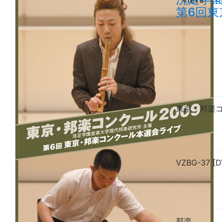
第6回
東京・邦楽コ
VZBG-37 [D
邦楽