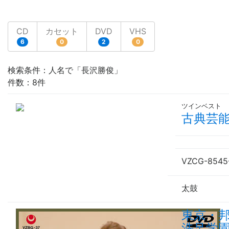
CD
カセット
DVD
VHS
6
0
2
0
検索条件：人名で「長沢勝俊」
件数：8件
ツインベスト
古典芸
VZCG-8545
太鼓
東京・邦
洗足学園