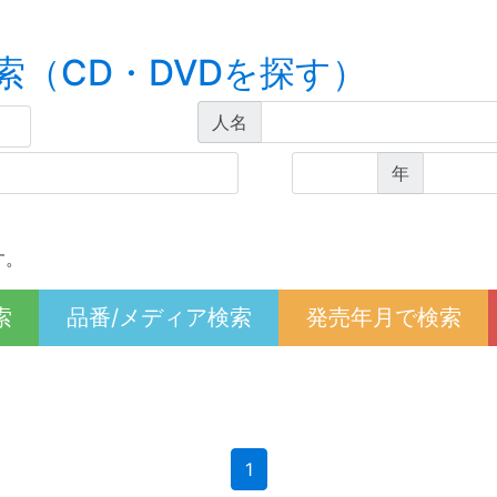
索（CD・DVDを探す）
人名
年
す。
索
品番/メディア検索
発売年月で検索
(current)
1