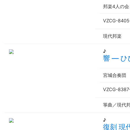
邦楽4人の
VZCG-8405
現代邦楽
♪
響
—
ひ
宮城合奏団
VZCG-8387
箏曲／現代
♪
復刻 現