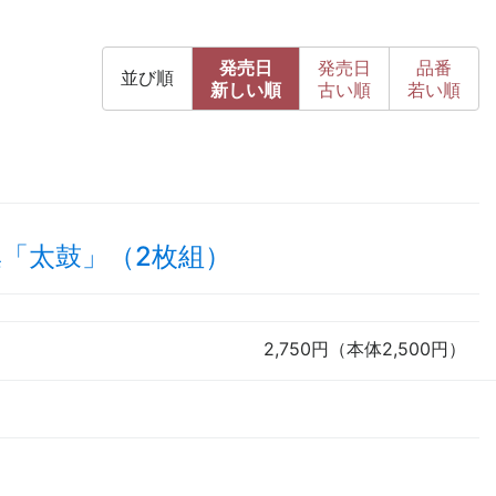
発売日
発売日
品番
並び順
新
しい順
古
い順
若い順
「太鼓」（2枚組）
2,750円（本体2,500円）