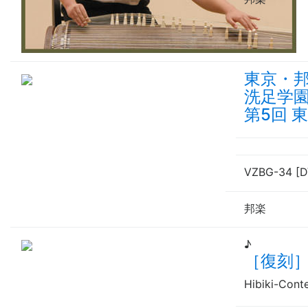
東京・邦
洗足学園
第5回 
VZBG-34 [
邦楽
♪
［復刻
Hibiki-Cont