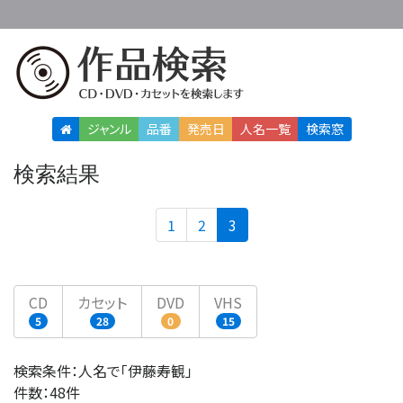
ジャンル
品番
発売日
人名
一覧
検索窓
検索結果
(current)
1
2
3
CD
カセット
DVD
VHS
5
28
0
15
検索条件：人名で「伊藤寿観」
件数：48件