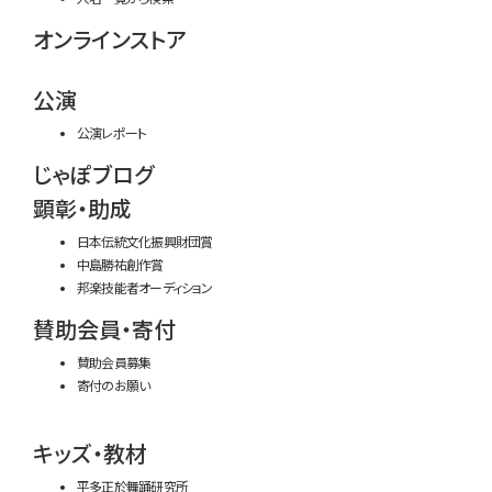
オンラインストア
公演
公演レポート
じゃぽブログ
顕彰・助成
日本伝統文化振興財団賞
中島勝祐創作賞
邦楽技能者オーディション
賛助会員・寄付
賛助会員募集
寄付のお願い
キッズ・教材
平多正於舞踊研究所