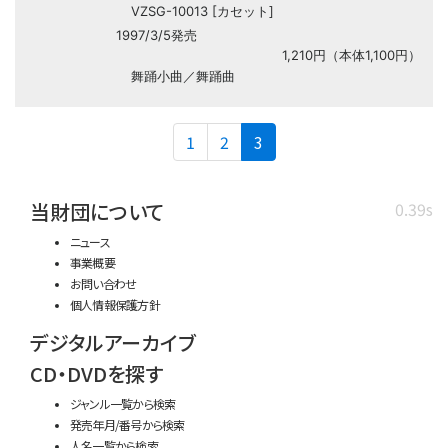
VZSG-10013 [カセット]
1997/3/5発売
1,210円（本体1,100円）
舞踊小曲／舞踊曲
(current)
1
2
3
当財団について
0.39s
ニュース
事業概要
お問い合わせ
個人情報保護方針
デジタルアーカイブ
CD・DVDを探す
ジャンル一覧から検索
発売年月/番号から検索
人名一覧から検索