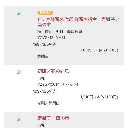
在庫僅少
ビデオ舞踊名作選 舞踊お稽古 寿獅子／
酉の市
唄
振付
：市丸
：藤扇祥扇
VZVG-12 [VHS]
1997/3/5発売
5,500円（本体5,000円）
舞踊曲
初陣／花の向島
市丸
VZSG-10014 [カセット]
1997/3/5発売
1,210円（本体1,100円）
端唄／舞踊曲
寿獅子／酉の市
市丸