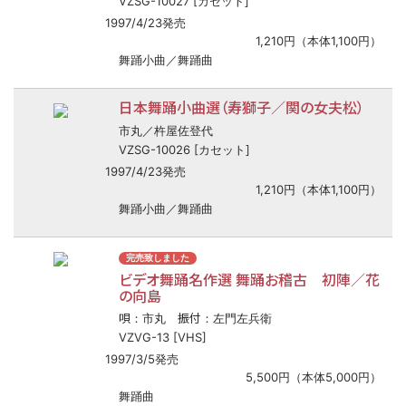
VZSG-10027 [カセット]
1997/4/23発売
1,210円（本体1,100円）
舞踊小曲／舞踊曲
日本舞踊小曲選（寿獅子／関の女夫松）
市丸／杵屋佐登代
VZSG-10026 [カセット]
1997/4/23発売
1,210円（本体1,100円）
舞踊小曲／舞踊曲
完売致しました
ビデオ舞踊名作選 舞踊お稽古 初陣／花
の向島
唄
振付
：市丸
：左門左兵衛
VZVG-13 [VHS]
1997/3/5発売
5,500円（本体5,000円）
舞踊曲