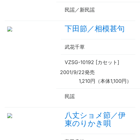
民謡／新民謡
下田節／相模甚句
武花千草
VZSG-10192 [カセット]
2001/9/22発売
1,210円（本体1,100円）
民謡
八丈ショメ節／伊
東のりかき唄