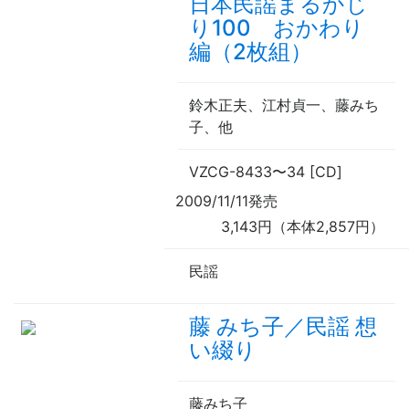
日本民謡まるかじ
り100 おかわり
編（2枚組）
鈴木正夫、江村貞一、藤みち
子、
他
VZCG-8433
〜
34 [CD]
2009/11/11発売
3,143円（本体2,857円）
民謡
藤 みち子／民謡 想
い綴り
藤みち子