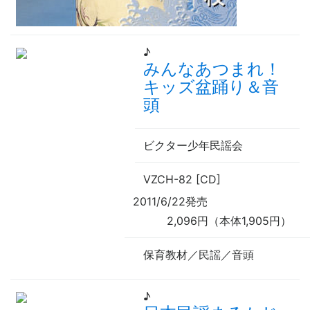
♪
みんなあつまれ！
キッズ盆踊り＆音
頭
ビクター少年民謡会
VZCH-82 [CD]
2011/6/22発売
2,096円（本体1,905円）
保育教材／民謡／音頭
♪