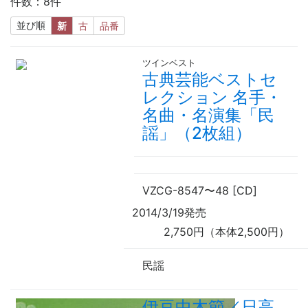
件数：8件
並び順
新
古
品番
ツインベスト
古典芸能ベストセ
レクション 名手・
名曲・名演集「民
謡」（2枚組）
VZCG-8547
〜
48 [CD]
2014/3/19発売
2,750円（本体2,500円）
民謡
伊豆中木節／日高