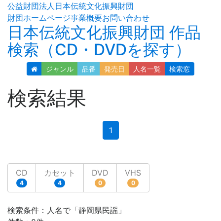
公益財団法人日本伝統文化振興財団
財団ホームページ
事業概要
お問い合わせ
日本伝統文化振興財団 作品
検索（CD・DVDを探す）
ジャンル
品番
発売日
人名
一覧
検索窓
検索結果
(current)
1
CD
カセット
DVD
VHS
4
4
0
0
検索条件：人名で「静岡県民謡」