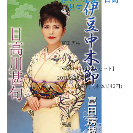
川甚句
富田房枝
VZSG-10593 [カセット]
2011/6/22発売
1,257円（本体1,143円）
民謡