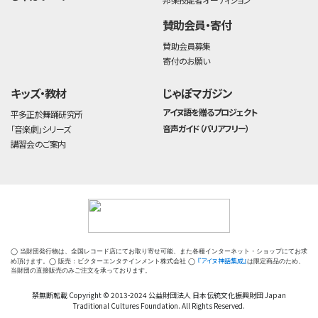
賛助会員・寄付
賛助会員募集
寄付のお願い
キッズ・教材
じゃぽマガジン
アイヌ語を贈るプロジェクト
平多正於舞踊研究所
音声ガイド（バリアフリー）
「音楽劇」シリーズ
講習会のご案内
◯ 当財団発行物は、全国レコード店にてお取り寄せ可能、また各種インターネット・ショップにてお求
『アイヌ神話集成』
め頂けます。◯ 販売：ビクターエンタテインメント株式会社 ◯
は限定商品のため、
当財団の直接販売のみご注文を承っております。
禁無断転載 Copyright © 2013-2024 公益財団法人 日本伝統文化振興財団 Japan
Traditional Cultures Foundation. All Rights Reserved.