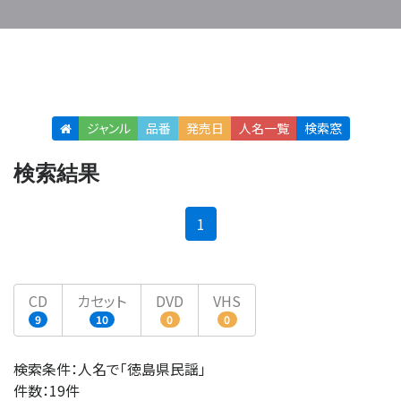
ジャンル
品番
発売日
人名
一覧
検索窓
検索結果
(current)
1
CD
カセット
DVD
VHS
9
10
0
0
検索条件：人名で「徳島県民謡」
件数：19件