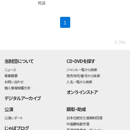
民謡
(current)
1
0.34s
当財団について
CD・DVDを探す
ニュース
ジャンル一覧から検索
事業概要
発売年月/番号から検索
お問い合わせ
人名一覧から検索
個人情報保護方針
オンラインストア
デジタルアーカイブ
公演
顕彰・助成
公演レポート
日本伝統文化振興財団賞
中島勝祐創作賞
じゃぽブログ
邦楽技能者オーディション