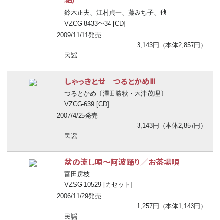
他
鈴木正夫、江村貞一、藤みち子、
〜
VZCG-8433
34 [CD]
2009/11/11発売
3,143円（本体2,857円）
民謡
しゃっきとせ つるとかめⅢ
つるとかめ〔澤田勝秋・木津茂理〕
VZCG-639 [CD]
2007/4/25発売
3,143円（本体2,857円）
民謡
盆の流し唄
〜
阿波踊り／お茶場唄
富田房枝
VZSG-10529 [カセット]
2006/11/29発売
1,257円（本体1,143円）
民謡