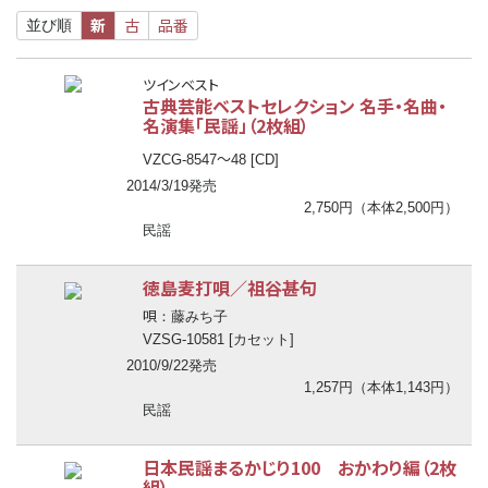
新
古
品番
並び順
ツインベスト
古典芸能ベストセレクション 名手・名曲・
名演集「民謡」（2枚組）
〜
VZCG-8547
48 [CD]
2014/3/19発売
2,750円（本体2,500円）
民謡
徳島麦打唄／祖谷甚句
唄
：藤みち子
VZSG-10581 [カセット]
2010/9/22発売
1,257円（本体1,143円）
民謡
日本民謡まるかじり100 おかわり編（2枚
組）