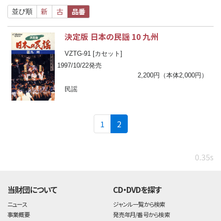
新
古
品番
並び順
決定版 日本の民謡 10 九州
VZTG-91 [カセット]
1997/10/22発売
2,200円（本体2,000円）
民謡
(current)
1
2
0.35s
当財団について
CD・DVDを探す
ニュース
ジャンル一覧から検索
事業概要
発売年月/番号から検索