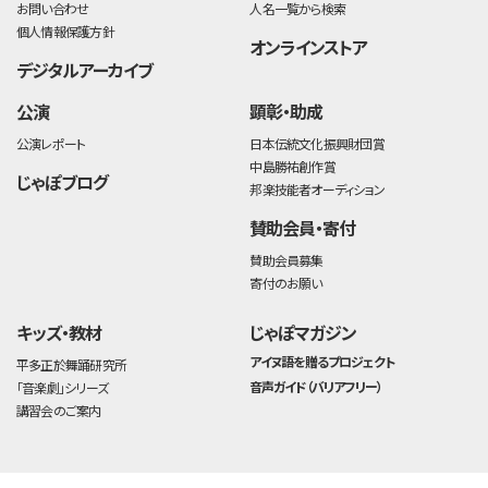
お問い合わせ
人名一覧から検索
個人情報保護方針
オンラインストア
デジタルアーカイブ
公演
顕彰・助成
公演レポート
日本伝統文化振興財団賞
中島勝祐創作賞
じゃぽブログ
邦楽技能者オーディション
賛助会員・寄付
賛助会員募集
寄付のお願い
キッズ・教材
じゃぽマガジン
アイヌ語を贈るプロジェクト
平多正於舞踊研究所
音声ガイド（バリアフリー）
「音楽劇」シリーズ
講習会のご案内