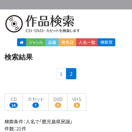
ジャンル
品番
発売日
人名
一覧
検索窓
検索結果
(current)
1
2
CD
カセット
DVD
VHS
14
7
0
0
検索条件：人名で「鹿児島県民謡」
件数：21件