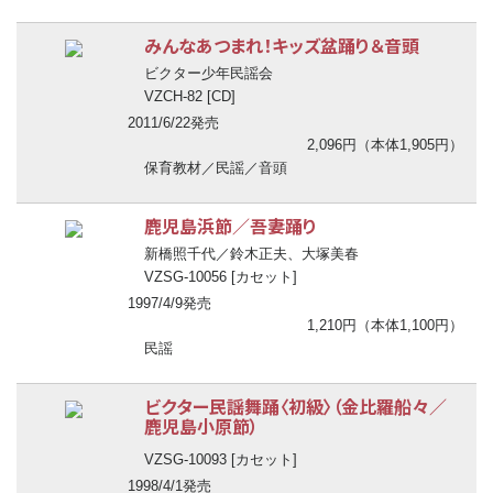
みんなあつまれ！キッズ盆踊り＆音頭
ビクター少年民謡会
VZCH-82 [CD]
2011/6/22発売
2,096円（本体1,905円）
保育教材／民謡／音頭
鹿児島浜節／吾妻踊り
新橋照千代／鈴木正夫、大塚美春
VZSG-10056 [カセット]
1997/4/9発売
1,210円（本体1,100円）
民謡
ビクター民謡舞踊〈初級〉（金比羅船々／
鹿児島小原節）
VZSG-10093 [カセット]
1998/4/1発売