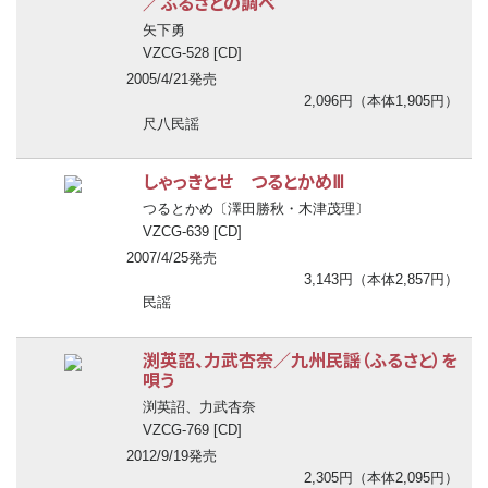
／ふるさとの調べ
矢下勇
VZCG-528 [CD]
2005/4/21発売
2,096円（本体1,905円）
尺八民謡
しゃっきとせ つるとかめⅢ
つるとかめ〔澤田勝秋・木津茂理〕
VZCG-639 [CD]
2007/4/25発売
3,143円（本体2,857円）
民謡
渕英詔、力武杏奈／九州民謡（ふるさと）を
唄う
渕英詔、力武杏奈
VZCG-769 [CD]
2012/9/19発売
2,305円（本体2,095円）