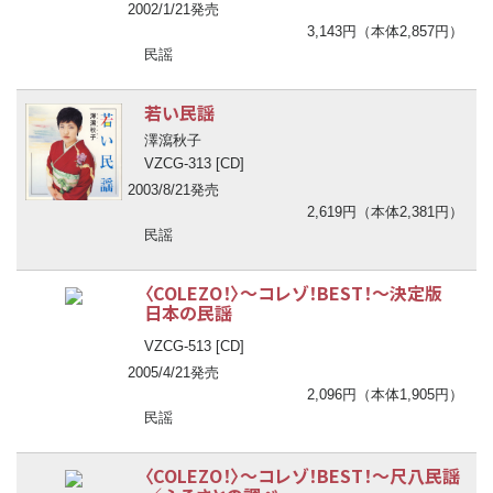
2002/1/21発売
3,143円（本体2,857円）
民謡
若い民謡
澤瀉秋子
VZCG-313 [CD]
2003/8/21発売
2,619円（本体2,381円）
民謡
〈COLEZO！〉
〜
コレゾ！BEST！
〜
決定版
日本の民謡
VZCG-513 [CD]
2005/4/21発売
2,096円（本体1,905円）
民謡
〈COLEZO！〉
〜
コレゾ！BEST！
〜
尺八民謡