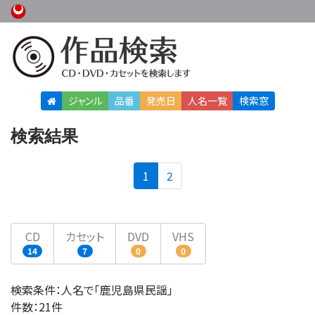
ジャンル
品番
発売日
人名
一覧
検索窓
検索結果
(current)
1
2
CD
カセット
DVD
VHS
14
7
0
0
検索条件：人名で「鹿児島県民謡」
件数：21件