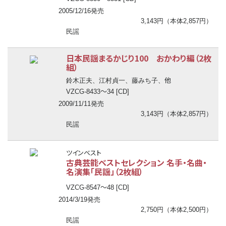
2005/12/16発売
3,143円（本体2,857円）
民謡
日本民謡まるかじり100 おかわり編（2枚
組）
他
鈴木正夫、江村貞一、藤みち子、
〜
VZCG-8433
34 [CD]
2009/11/11発売
3,143円（本体2,857円）
民謡
ツインベスト
古典芸能ベストセレクション 名手・名曲・
名演集「民謡」（2枚組）
〜
VZCG-8547
48 [CD]
2014/3/19発売
2,750円（本体2,500円）
民謡