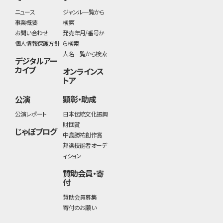
ニュース
ジャンル一覧から
事業概要
検索
お問い合わせ
発売年月/番号か
個人情報保護方針
ら検索
人名一覧から検索
デジタルアー
カイブ
オンラインス
トア
公演
顕彰・助成
公演レポート
日本伝統文化振興
財団賞
じゃぽブログ
中島勝祐創作賞
邦楽技能者オーデ
ィション
賛助会員・寄
付
賛助会員募集
寄付のお願い