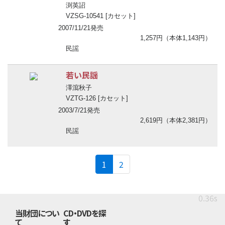
渕英詔
VZSG-10541 [カセット]
2007/11/21発売
1,257円（本体1,143円）
民謡
若い民謡
澤瀉秋子
VZTG-126 [カセット]
2003/7/21発売
2,619円（本体2,381円）
民謡
(current)
1
2
0.36s
当財団につい
CD・DVDを探
て
す