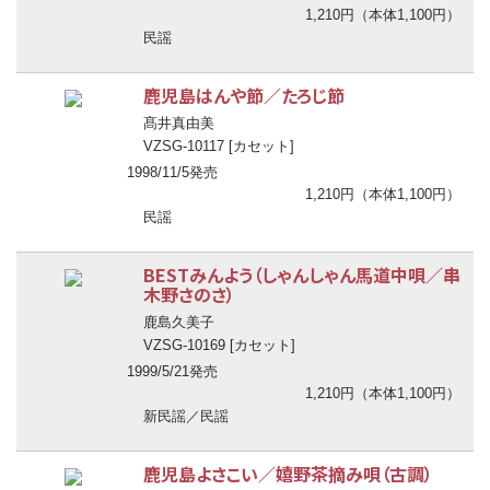
1,210円（本体1,100円）
民謡
鹿児島はんや節／たろじ節
髙井真由美
VZSG-10117 [カセット]
1998/11/5発売
1,210円（本体1,100円）
民謡
BESTみんよう（しゃんしゃん馬道中唄／串
木野さのさ）
鹿島久美子
VZSG-10169 [カセット]
1999/5/21発売
1,210円（本体1,100円）
新民謡／民謡
鹿児島よさこい／嬉野茶摘み唄（古調）