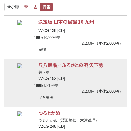
新
古
品番
並び順
決定版 日本の民謡 10 九州
VZCG-138 [CD]
1997/10/22発売
2,200円（本体2,000円）
民謡
尺八民謡／ふるさとの唄 矢下勇
矢下勇
VZCG-152 [CD]
1999/1/21発売
2,200円（本体2,000円）
尺八民謡
つるとかめ
つるとかめ（澤田勝秋、木津茂理）
VZCG-248 [CD]