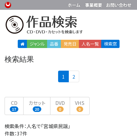
ジャンル
品番
発売日
人名
一覧
検索窓
検索結果
(current)
1
2
CD
カセット
DVD
VHS
17
20
0
0
検索条件：人名で「宮城県民謡」
件数：37件