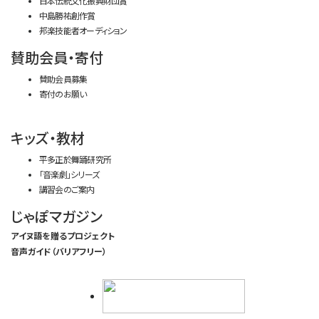
日本伝統文化振興財団賞
中島勝祐創作賞
邦楽技能者オーディション
賛助会員・寄付
賛助会員募集
寄付のお願い
キッズ・教材
平多正於舞踊研究所
「音楽劇」シリーズ
講習会のご案内
じゃぽマガジン
アイヌ語を贈るプロジェクト
音声ガイド（バリアフリー）