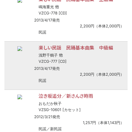
他
鳴海重光
VZCG-778 [CD]
2013/4/17発売
2,200円（本体2,000円）
民謡
楽しい民謡 民踊基本曲集 中級編
他
浅野千鶴子
VZCG-777 [CD]
2013/4/17発売
2,200円（本体2,000円）
民謡
泣き坂追分／新さんさ時雨
おもだか秋子
VZSG-10601 [カセット]
2012/3/21発売
1,257円（本体1,143円）
民謡／新民謡