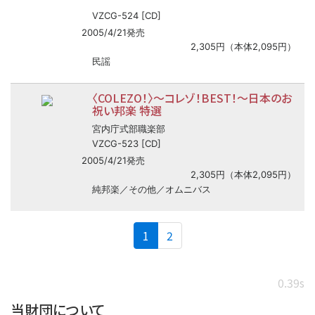
VZCG-524 [CD]
2005/4/21発売
2,305円（本体2,095円）
民謡
〈COLEZO！〉
〜
コレゾ！BEST！
〜
日本のお
祝い邦楽 特選
宮内庁式部職楽部
VZCG-523 [CD]
2005/4/21発売
2,305円（本体2,095円）
純邦楽／その他／オムニバス
(current)
1
2
0.39s
当財団について