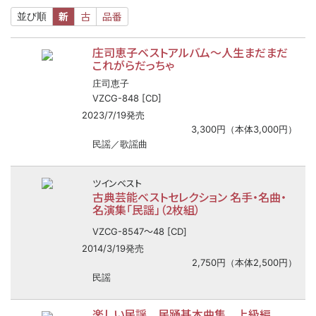
新
古
品番
並び順
庄司恵子ベストアルバム～人生まだまだ
これがらだっちゃ
庄司恵子
VZCG-848 [CD]
2023/7/19発売
3,300円（本体3,000円）
民謡／歌謡曲
ツインベスト
古典芸能ベストセレクション 名手・名曲・
名演集「民謡」（2枚組）
〜
VZCG-8547
48 [CD]
2014/3/19発売
2,750円（本体2,500円）
民謡
楽しい民謡 民踊基本曲集 上級編