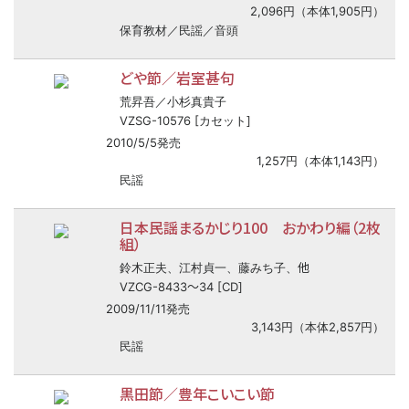
2,096円（本体1,905円）
保育教材／民謡／音頭
どや節／岩室甚句
荒昇吾／小杉真貴子
VZSG-10576 [カセット]
2010/5/5発売
1,257円（本体1,143円）
民謡
日本民謡まるかじり100 おかわり編（2枚
組）
他
鈴木正夫、江村貞一、藤みち子、
〜
VZCG-8433
34 [CD]
2009/11/11発売
3,143円（本体2,857円）
民謡
黒田節／豊年こいこい節