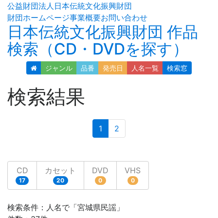
公益財団法人日本伝統文化振興財団
財団ホームページ
事業概要
お問い合わせ
日本伝統文化振興財団 作品
検索（CD・DVDを探す）
ジャンル
品番
発売日
人名
一覧
検索窓
検索結果
(current)
1
2
CD
カセット
DVD
VHS
17
20
0
0
検索条件：人名で「宮城県民謡」