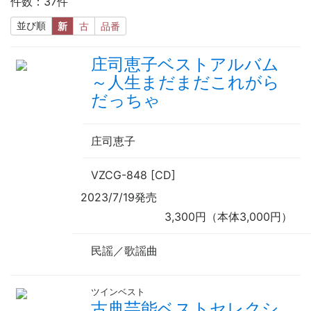
件数：37件
並び順
新
古
品番
庄司恵子ベストアルバム
～人生まだまだこれがら
だっちゃ
庄司恵子
VZCG-848 [CD]
2023/7/19発売
3,300円（本体3,000円）
民謡／歌謡曲
ツインベスト
古典芸能ベストセレクシ