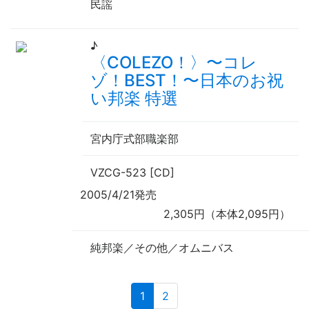
民謡
♪
〈COLEZO！〉
〜
コレ
ゾ！BEST！
〜
日本のお祝
い邦楽 特選
宮内庁式部職楽部
VZCG-523 [CD]
2005/4/21発売
2,305円（本体2,095円）
純邦楽／その他／オムニバス
(current)
1
2