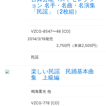
ョン 名手・名曲・名演集
「民謡」（2枚組）
VZCG-8547
〜
48 [CD]
2014/3/19発売
2,750円（本体2,500円）
民謡
楽しい民謡 民踊基本曲
集 上級編
鳴海重光
他
VZCG-778 [CD]