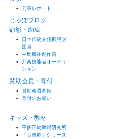
公演レポート
じゃぽブログ
顕彰・助成
日本伝統文化振興財
団賞
中島勝祐創作賞
邦楽技能者オーディ
ション
賛助会員・寄付
賛助会員募集
寄付のお願い
キッズ・教材
平多正於舞踊研究所
「音楽劇」シリーズ