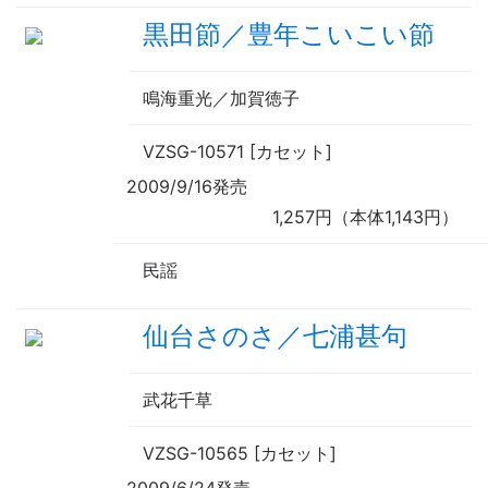
黒田節／豊年こいこい節
鳴海重光／加賀徳子
VZSG-10571 [カセット]
2009/9/16発売
1,257円（本体1,143円）
民謡
仙台さのさ／七浦甚句
武花千草
VZSG-10565 [カセット]