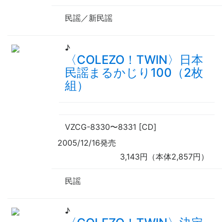
民謡／新民謡
♪
〈COLEZO！TWIN〉日本
民謡まるかじり100（2枚
組）
VZCG-8330
〜
8331 [CD]
2005/12/16発売
3,143円（本体2,857円）
民謡
♪