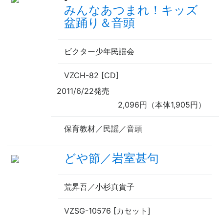
みんなあつまれ！キッズ
盆踊り＆音頭
ビクター少年民謡会
VZCH-82 [CD]
2011/6/22発売
2,096円（本体1,905円）
保育教材／民謡／音頭
どや節／岩室甚句
荒昇吾／小杉真貴子
VZSG-10576 [カセット]