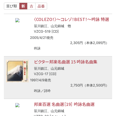
新
古
品番
並び順
〈COLEZO！〉
〜
コレゾ！BEST！
〜
吟詠 特選
他
笹川鎮江、山元錦城
VZCG-519 [CD]
2005/4/21発売
2,305円（本体2,095円）
吟詠
ビクター邦楽名曲選 15 吟詠名曲集
笹川鎮江、山元錦城
VZCG-17 [CD]
1997/4/9発売
2,750円（本体2,500円）
吟詠／詩吟
邦楽百選 名曲選［19］ 吟詠名曲選
笹川鎮江、山元錦城