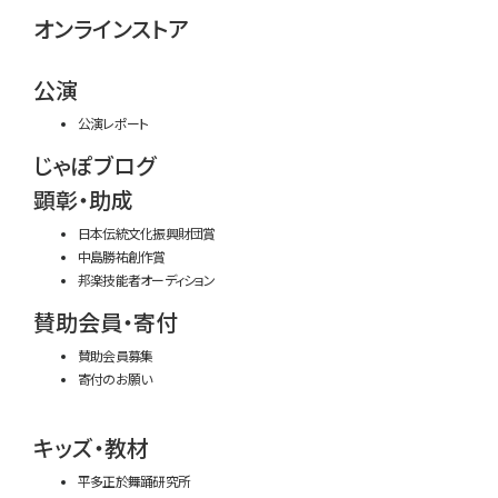
オンラインストア
公演
公演レポート
じゃぽブログ
顕彰・助成
日本伝統文化振興財団賞
中島勝祐創作賞
邦楽技能者オーディション
賛助会員・寄付
賛助会員募集
寄付のお願い
キッズ・教材
平多正於舞踊研究所