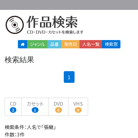
ジャンル
品番
発売日
人名
一覧
検索窓
検索結果
(current)
1
CD
カセット
DVD
VHS
2
1
0
0
検索条件：人名で「張継」
件数：3件