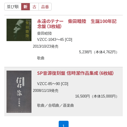
新
古
品番
並び順
永遠のテナー 柴田睦陸 生誕100年記
念盤（3枚組）
柴田睦陸
〜
VZCC-1043
45 [CD]
2013/10/23発売
5,238円（本体4,762円）
歌曲
SP音源復刻盤 信時潔作品集成（6枚組）
〜
VZCC-85
90 [CD]
2008/11/19発売
16,500円（本体15,000円）
歌曲／合唱曲／器楽曲
(current)
1