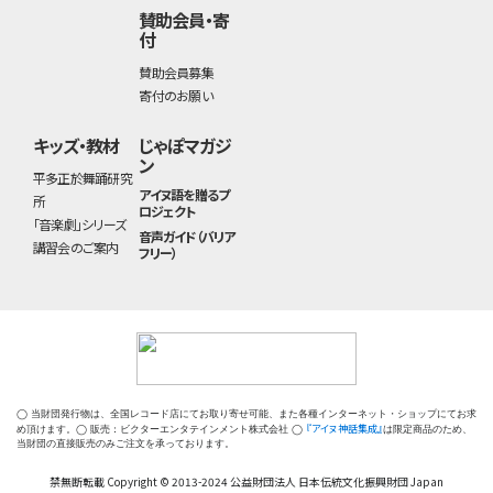
賛助会員・寄
付
賛助会員募集
寄付のお願い
キッズ・教材
じゃぽマガジ
ン
平多正於舞踊研究
アイヌ語を贈るプ
所
ロジェクト
「音楽劇」シリーズ
音声ガイド（バリア
講習会のご案内
フリー）
◯ 当財団発行物は、全国レコード店にてお取り寄せ可能、また各種インターネット・ショップにてお求
『アイヌ神話集成』
め頂けます。◯ 販売：ビクターエンタテインメント株式会社 ◯
は限定商品のため、
当財団の直接販売のみご注文を承っております。
禁無断転載 Copyright © 2013-2024 公益財団法人 日本伝統文化振興財団 Japan