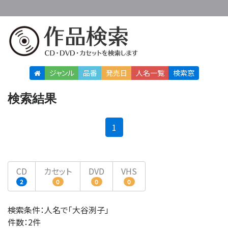
ジャンル
品番
発売日
人名
一覧
検索窓
検索結果
(current)
1
CD
カセット
DVD
VHS
2
0
0
0
検索条件：人名で「大谷洌子」
件数：2件