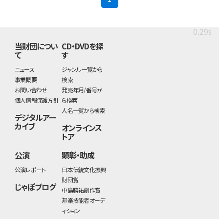
0.29s
当財団につい
CD・DVDを探
て
す
ニュース
ジャンル一覧から
事業概要
検索
お問い合わせ
発売年月/番号か
個人情報保護方針
ら検索
人名一覧から検索
デジタルアー
カイブ
オンラインス
トア
公演
顕彰・助成
公演レポート
日本伝統文化振興
財団賞
じゃぽブログ
中島勝祐創作賞
邦楽技能者オーデ
ィション