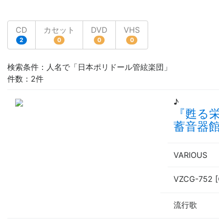
CD
カセット
DVD
VHS
2
0
0
0
検索条件：人名で「日本ポリドール管絃楽団」
件数：2件
♪
『甦る
蓄音器館
VARIOUS
VZCG-752 
流行歌