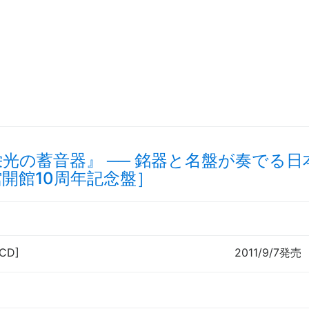
栄光の蓄音器』
──
銘器と名盤が奏でる日
開館10周年記念盤］
[CD]
2011/9/7発売