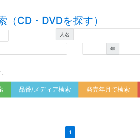
索（CD・DVDを探す）
人名
年
す。
索
品番/メディア検索
発売年月で検索
(current)
1