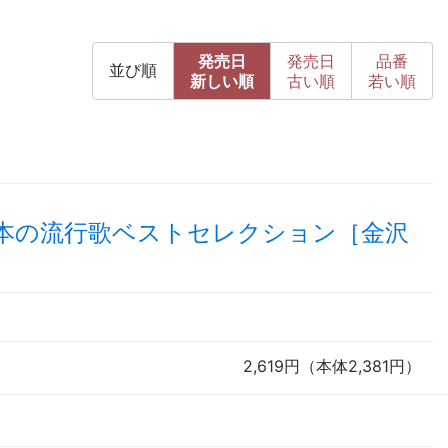
発売日
発売日
品番
並び順
新
しい順
古
い順
若い順
本の流行歌ベストセレクション［金沢
2,619円（本体2,381円）