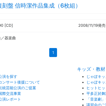
復刻盤 信時潔作品集成（6枚組）
90 [CD]
2008/11/19発売
曲／器楽曲
(current)
1
キッズ・教材
公演を探す
じゃぽキッ
コンサート後援について
じゃぽキッ
伝統芸能公演のご提案
ヒットヒッ
国際交流事業
平多正於舞
公演レポート
「音楽劇」
講習会のご