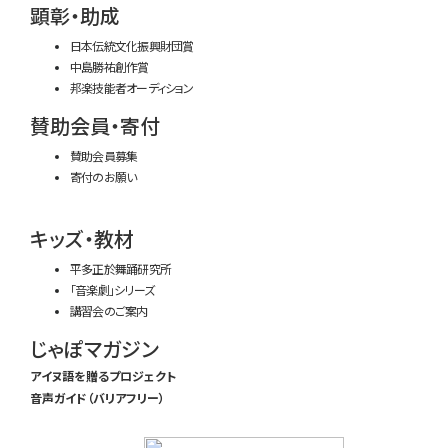
顕彰・助成
日本伝統文化振興財団賞
中島勝祐創作賞
邦楽技能者オーディション
賛助会員・寄付
賛助会員募集
寄付のお願い
キッズ・教材
平多正於舞踊研究所
「音楽劇」シリーズ
講習会のご案内
じゃぽマガジン
アイヌ語を贈るプロジェクト
音声ガイド（バリアフリー）