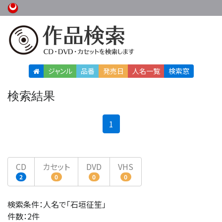
ジャンル
品番
発売日
人名
一覧
検索窓
検索結果
(current)
1
CD
カセット
DVD
VHS
2
0
0
0
検索条件：人名で「石垣征笙」
件数：2件