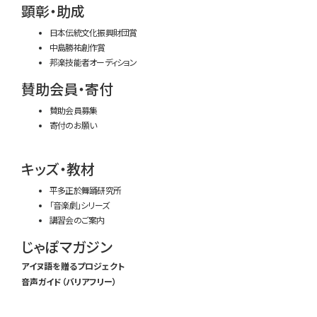
顕彰・助成
日本伝統文化振興財団賞
中島勝祐創作賞
邦楽技能者オーディション
賛助会員・寄付
賛助会員募集
寄付のお願い
キッズ・教材
平多正於舞踊研究所
「音楽劇」シリーズ
講習会のご案内
じゃぽマガジン
アイヌ語を贈るプロジェクト
音声ガイド（バリアフリー）