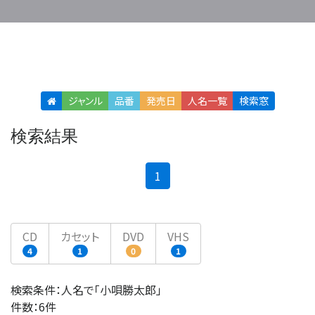
ジャンル
品番
発売日
人名
一覧
検索窓
検索結果
(current)
1
CD
カセット
DVD
VHS
4
1
0
1
検索条件：人名で「小唄勝太郎」
件数：6件