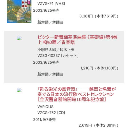
VZVG-74 [VHS]
2003/9/25発売
8,381円（本体7,619円）
新舞踊／舞踊曲
ビクター新舞踊基準曲集 《基礎編》第4巻
上 柳の雨／青春譜
小唄勝太郎／鈴木正夫
VZSG-10237 [カセット]
2003/9/25発売
1,210円（本体1,100円）
新舞踊／舞踊曲
『甦る栄光の蓄音器』
──
銘器と名盤が
奏でる日本の流行歌ベストセレクション
［金沢蓄音器館開館10周年記念盤］
VARIOUS
VZCG-752 [CD]
2011/9/7発売
2,619円（本体2,381円）