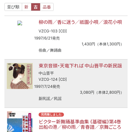
新
古
品番
並び順
柳の雨／香に迷う／祇園小唄／浪花小唄
VZCG-103 [CD]
1997/6/21発売
1,430円（本体1,300円）
俗曲／舞踊曲
東京音頭・天竜下れば 中山晋平の新民謡
中山晋平
VZCG-124 [CD]
1997/7/24発売
3,080円（本体2,800円）
新民謡／民謡
完売致しました
ビクター新舞踊基準曲集 《基礎編》第4巻
出船の港／柳の雨／青春譜／京舞ごころ