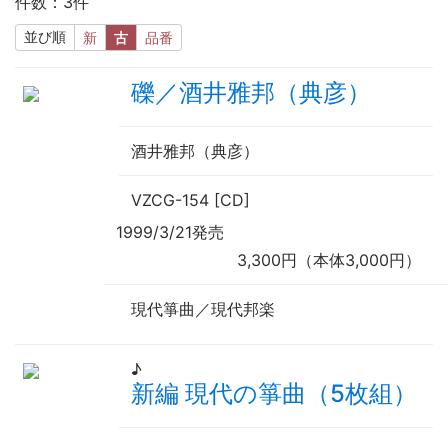
件数：3件
並び順
新
古
品番
礫／酒井雅邦（典彦）
酒井雅邦（典彦）
VZCG-154 [CD]
1999/3/21発売
3,300円（本体3,000円）
現代箏曲／現代邦楽
♪
新編 現代の箏曲（5枚組）