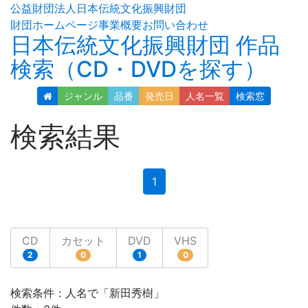
公益財団法人日本伝統文化振興財団
財団ホームページ
事業概要
お問い合わせ
日本伝統文化振興財団 作品
検索（CD・DVDを探す）
ジャンル
品番
発売日
人名
一覧
検索窓
検索結果
(current)
1
CD
カセット
DVD
VHS
2
0
1
0
検索条件：人名で「新田秀樹」