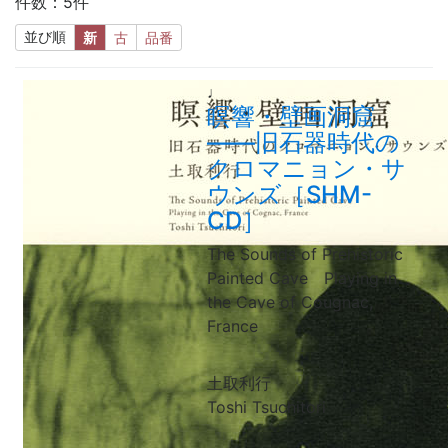
件数：5件
並び順
新
古
品番
♩
瞑響・壁画洞窟
——旧石器時代の
クロマニョン・サ
ウンズ［SHM-
CD］
The Sounds of Prehistoric
Painted Cave Playing in
the Cave of Cougnac,
France
土取利行
Toshi Tsuchitori