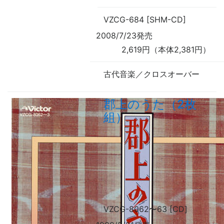
VZCG-684 [SHM-CD]
2008/7/23発売
2,619円（本体2,381円）
古代音楽／クロスオーバー
郡上のうた（2枚
組）
VZCG-8062
〜
63 [CD]