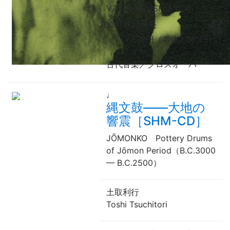
VZCG-687 [SHM-CD]
2008/7/23発売
2,619円（本体2,381円）
古代音楽／クロスオーバー
♩
縄文鼓——大地の
響震［SHM-CD］
JŌMONKO Pottery Drums
of Jōmon Period（B.C.3000
—
B.C.2500）
土取利行
Toshi Tsuchitori