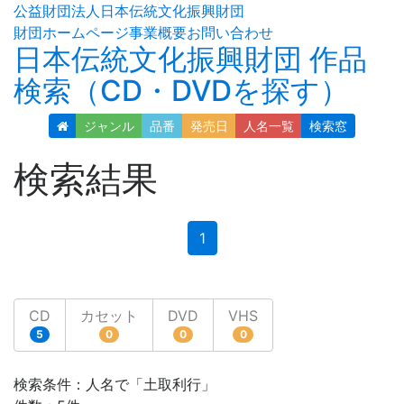
公益財団法人日本伝統文化振興財団
財団ホームページ
事業概要
お問い合わせ
日本伝統文化振興財団 作品
検索（CD・DVDを探す）
ジャンル
品番
発売日
人名
一覧
検索窓
検索結果
(current)
1
CD
カセット
DVD
VHS
5
0
0
0
検索条件：人名で「土取利行」