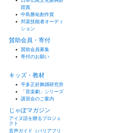
日本伝統文化振興財
団賞
中島勝祐創作賞
邦楽技能者オーディ
ション
賛助会員・寄付
賛助会員募集
寄付のお願い
キッズ・教材
平多正於舞踊研究所
「音楽劇」シリーズ
講習会のご案内
じゃぽマガジン
アイヌ語を贈るプロジェ
クト
音声ガイド（バリアフリ