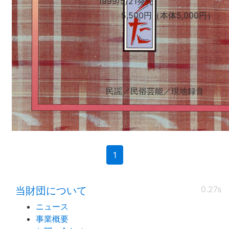
1999/5/21発売
5,500円（本体5,000円）
民謡／民俗芸能／現地録音
(current)
1
0.27s
当財団について
ニュース
事業概要