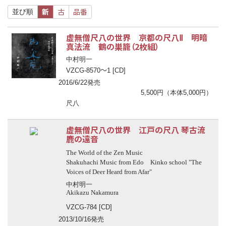
新
古
品番
並び順
虚無僧尺八の世界 京都の尺八Ⅱ 明暗
真法流 鶴の巣籠（2枚組）
中村明一
〜
VZCG-8570
1 [CD]
2016/6/22発売
5,500円（本体5,000円）
尺八
虚無僧尺八の世界 江戸の尺八 琴古流
鹿の遠音
The World of the Zen Music
Shakuhachi Music from Edo Kinko school "The
Voices of Deer Heard from Afar"
中村明一
Akikazu Nakamura
VZCG-784 [CD]
2013/10/16発売