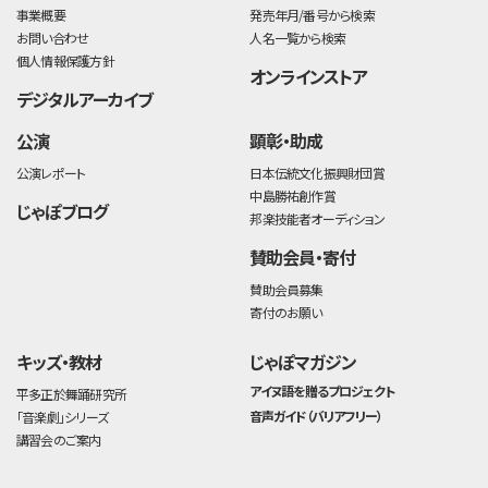
事業概要
発売年月/番号から検索
お問い合わせ
人名一覧から検索
個人情報保護方針
オンラインストア
デジタルアーカイブ
公演
顕彰・助成
公演レポート
日本伝統文化振興財団賞
中島勝祐創作賞
じゃぽブログ
邦楽技能者オーディション
賛助会員・寄付
賛助会員募集
寄付のお願い
キッズ・教材
じゃぽマガジン
アイヌ語を贈るプロジェクト
平多正於舞踊研究所
音声ガイド（バリアフリー）
「音楽劇」シリーズ
講習会のご案内