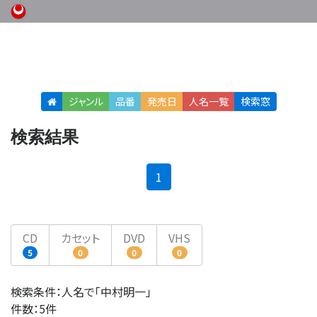
ジャンル
品番
発売日
人名
一覧
検索窓
検索結果
(current)
1
CD
カセット
DVD
VHS
5
0
0
0
検索条件：人名で「中村明一」
件数：5件