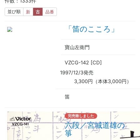
件数：1333件
並び順
新
古
品番
「笛のこころ」
寶山左衛門
VZCG-142 [CD]
1997/12/3発売
3,300円（本体3,000円）
笛
完売致しました
六段／宮城道雄の
箏