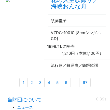
海峡おんな舟
須藤圭子
VZDG-10010 [8cmシングル
CD]
1998/11/21発売
1,210円（本体1,100円）
流行歌／舞踊曲／舞踊歌謡
1
2
3
4
5
6
…
67
0.39s
当財団について
ニュース