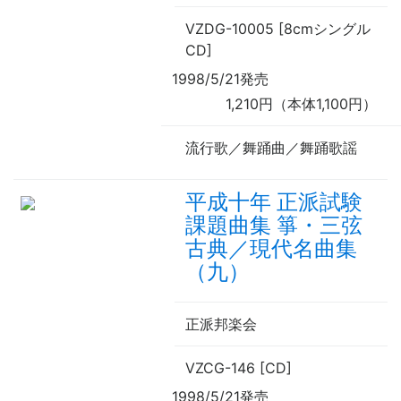
VZDG-10005 [8cmシングル
CD]
1998/5/21発売
1,210円（本体1,100円）
流行歌／舞踊曲／舞踊歌謡
平成十年 正派試験
課題曲集 箏・三弦
古典／現代名曲集
（九）
正派邦楽会
VZCG-146 [CD]
1998/5/21発売