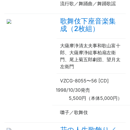
流行歌／舞踊曲／舞踊歌謡
歌舞伎下座音楽集
成（2枚組）
大薩摩浄清太夫事和歌山富十
郎、大薩摩浄絃事柏扇左衛
門、尾上菊五郎劇団、望月太
左衛門
VZCG-8055
〜
56 [CD]
1998/10/30発売
5,500円（本体5,000円）
囃子／歌舞伎
花の人生歌飾り／