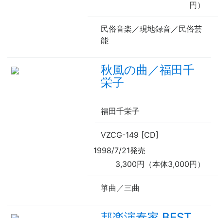
円）
民俗音楽／現地録音／民俗芸
能
秋風の曲／福田千
栄子
福田千栄子
VZCG-149 [CD]
1998/7/21発売
3,300円（本体3,000円）
箏曲／三曲
邦楽演奏家 BEST