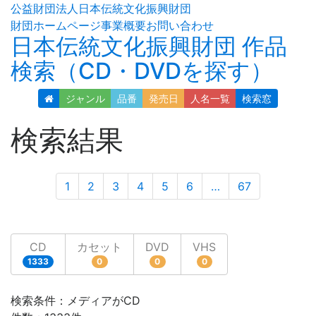
公益財団法人日本伝統文化振興財団
財団ホームページ
事業概要
お問い合わせ
日本伝統文化振興財団 作品
検索（CD・DVDを探す）
ジャンル
品番
発売日
人名
一覧
検索窓
検索結果
1
2
3
4
5
6
…
67
CD
カセット
DVD
VHS
1333
0
0
0
検索条件：メディアがCD