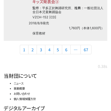
キッズ発表会③
監修
推薦
：平多正於舞踊研究所、
：一般社団法人
全日本児童舞踊協会
VZCH-152 [CD]
2018/8/8発売
1,760円（本体1,600円）
保育教材
1
2
3
4
5
6
…
67
0.38s
当財団について
ニュース
事業概要
お問い合わせ
個人情報保護方針
デジタルアーカイブ