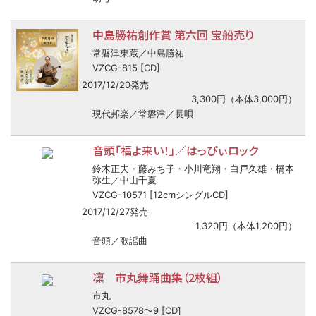
中島勝祐創作賞 第六回 宝船売り
常磐津東蔵／中島勝祐
VZCG-815 [CD]
2017/12/20発売
3,300円（本体3,000円）
現代邦楽／常磐津／長唄
音頭「福よ来い！」／はっぴぃロック
鈴木正夫・藤みち子・小川竜翔・白戸久雄・橋本
弥生／中山千夏
VZCG-10571 [12cmシングルCD]
2017/12/27発売
1,320円（本体1,200円）
音頭／歌謡曲
凜 市丸舞踊曲集（2枚組）
市丸
〜
VZCG-8578
9 [CD]