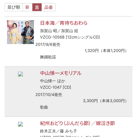
新
古
品番
並び順
日本海／宵待ちおわら
加賀山 昭／加賀山 紋
VZCG-10568 [12cmシングルCD]
2017/9/6発売
1,320円（本体1,200円）
舞踊歌謡
中山悌一メモリアル
中山悌一 ほか
VZCC-1047 [CD]
2017/10/4発売
3,300円（本体3,000円）
歌曲
紀州おどり（ぶんだら節）／嫁泣き節
鈴木正夫／藤 みち子