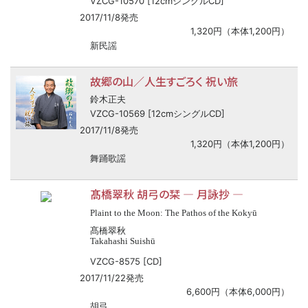
VZCG-10570 [12cmシングルCD]
2017/11/8発売
1,320円（本体1,200円）
新民謡
故郷の山／人生すごろく 祝い旅
鈴木正夫
VZCG-10569 [12cmシングルCD]
2017/11/8発売
1,320円（本体1,200円）
舞踊歌謡
髙橋翠秋 胡弓の栞 ― 月詠抄 ―
Plaint to the Moon: The Pathos of the Kokyū
髙橋翠秋
Takahashi Suishū
VZCG-8575 [CD]
2017/11/22発売
6,600円（本体6,000円）
胡弓