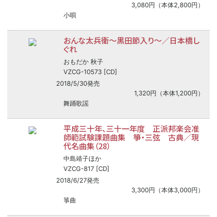
3,080円（本体2,800円）
小唄
おんな太兵衛～黒田節入り～／日本橋し
ぐれ
おもだか 秋子
VZCG-10573 [CD]
2018/5/30発売
1,320円（本体1,200円）
舞踊歌謡
平成三十年、三十一年度 正派邦楽会准
師範試験課題曲集 箏・三弦 古典／現
代名曲集（28）
中島靖子ほか
VZCG-817 [CD]
2018/6/27発売
3,300円（本体3,000円）
箏曲