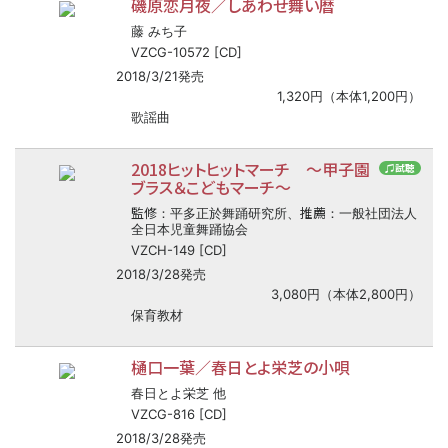
磯原恋月夜／しあわせ舞い暦
藤 みち子
VZCG-10572 [CD]
2018/3/21発売
1,320円（本体1,200円）
歌謡曲
2018ヒットヒットマーチ ～甲子園
♫試聴
ブラス＆こどもマーチ～
監修
推薦
：平多正於舞踊研究所、
：一般社団法人
全日本児童舞踊協会
VZCH-149 [CD]
2018/3/28発売
3,080円（本体2,800円）
保育教材
樋口一葉／春日とよ栄芝の小唄
春日とよ栄芝 他
VZCG-816 [CD]
2018/3/28発売