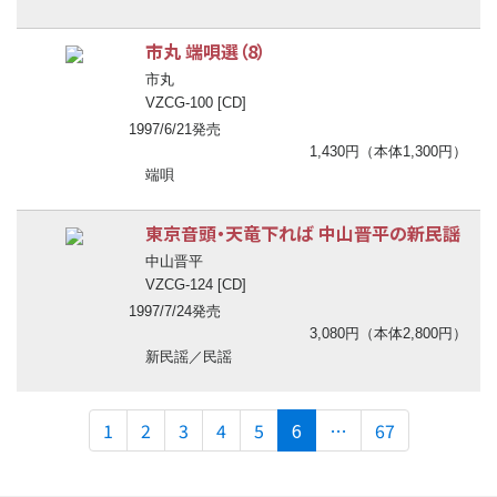
市丸 端唄選（8）
市丸
VZCG-100 [CD]
1997/6/21発売
1,430円（本体1,300円）
端唄
東京音頭・天竜下れば 中山晋平の新民謡
中山晋平
VZCG-124 [CD]
1997/7/24発売
3,080円（本体2,800円）
新民謡／民謡
(current)
1
2
3
4
5
6
…
67