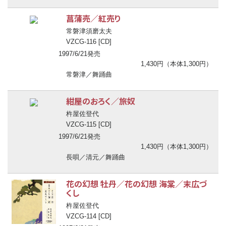
菖蒲売／紅売り
常磐津須磨太夫
VZCG-116 [CD]
1997/6/21発売
1,430円（本体1,300円）
常磐津／舞踊曲
紺屋のおろく／旅奴
杵屋佐登代
VZCG-115 [CD]
1997/6/21発売
1,430円（本体1,300円）
長唄／清元／舞踊曲
花の幻想 牡丹／花の幻想 海棠／末広づ
くし
杵屋佐登代
VZCG-114 [CD]