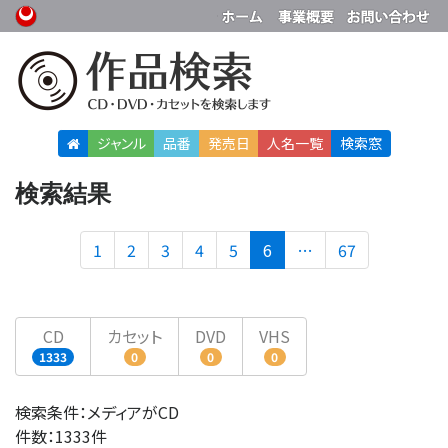
ジャンル
品番
発売日
人名
一覧
検索窓
検索結果
(current)
1
2
3
4
5
6
…
67
CD
カセット
DVD
VHS
1333
0
0
0
検索条件：メディアがCD
件数：1333件