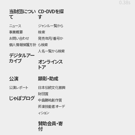
0.38s
当財団につい
CD・DVDを探
て
す
ニュース
ジャンル一覧から
事業概要
検索
お問い合わせ
発売年月/番号か
個人情報保護方針
ら検索
人名一覧から検索
デジタルアー
カイブ
オンラインス
トア
公演
顕彰・助成
公演レポート
日本伝統文化振興
財団賞
じゃぽブログ
中島勝祐創作賞
邦楽技能者オーデ
ィション
賛助会員・寄
付