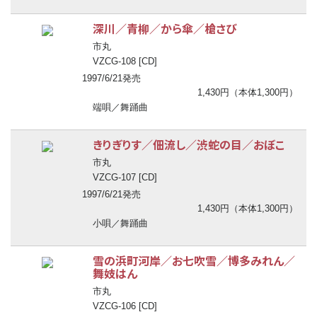
深川／青柳／から傘／槍さび
市丸
VZCG-108 [CD]
1997/6/21発売
1,430円（本体1,300円）
端唄／舞踊曲
きりぎりす／佃流し／渋蛇の目／おぼこ
市丸
VZCG-107 [CD]
1997/6/21発売
1,430円（本体1,300円）
小唄／舞踊曲
雪の浜町河岸／お七吹雪／博多みれん／
舞妓はん
市丸
VZCG-106 [CD]