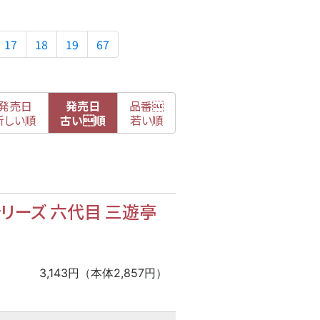
17
18
19
67
発売日
発売日
品番

新
しい順
古
い順
若い順
リーズ 六代目 三遊亭
3,143円（本体2,857円）