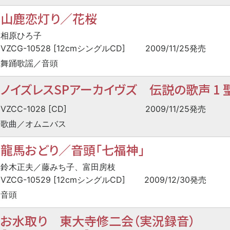
山鹿恋灯り／花桜
相原ひろ子
VZCG-10528 [12cmシングルCD]
2009/11/25発売
舞踊歌謡／音頭
ノイズレスSPアーカイヴズ 伝説の歌声 1 
VZCC-1028 [CD]
2009/11/25発売
歌曲／オムニバス
龍馬おどり／音頭「七福神」
鈴木正夫／藤みち子、富田房枝
VZCG-10529 [12cmシングルCD]
2009/12/30発売
音頭
お水取り 東大寺修二会（実況録音）