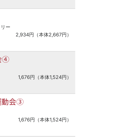
トリー
2,934円（本体2,667円）
会④
1,676円（本体1,524円）
運動会③
1,676円（本体1,524円）