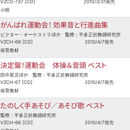
VZCG-737 [CD]
2010/3/31発売
小唄
がんばれ運動会！ 効果音と行進曲集
ほか
監修
ビクター・オーケストラ
：平多正於舞踊研究所
VZCH-68 [CD]
2010/4/7発売
保育教材
決定盤！運動会 体操＆音頭 ベスト
ほか
監修
田中星児
：平多正於舞踊研究所
VZCH-67 [CD]
2010/4/7発売
保育教材
たのしく手あそび／あそび歌 ベスト
監修
：平多正於舞踊研究所
VZCH-66 [CD]
2010/4/7発売