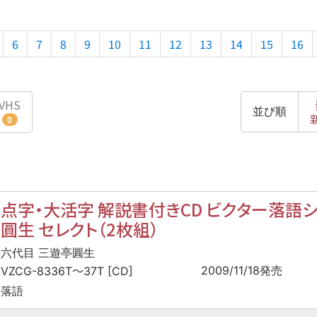
6
7
8
9
10
11
12
13
14
15
16
VHS
並び順
0
点字・大活字 解説書付きCD ビクター落語シ
圓生 セレクト（2枚組）
六代目 三遊亭圓生
〜
2009/11/18発売
VZCG-8336T
37T [CD]
落語