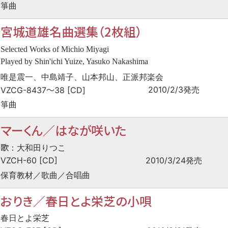
箏曲
宮城道雄名曲選集（2枚組）
Selected Works of Michio Miyagi
Played by Shin'ichi Yuize, Yasuko Nakashima
唯是震一、中島靖子、山本邦山、正派邦楽会
〜
2010/2/3発売
VZCG-8437
38 [CD]
箏曲
マーくん／はなが咲いた
歌
：大和田りつこ
VZCH-60 [CD]
2010/3/24発売
保育教材／歌曲／合唱曲
おりき／春日とよ栄芝の小唄
春日とよ栄芝