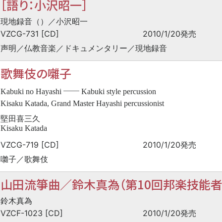
［語り：小沢昭一］
現地録音（
）／小沢昭一
VZCG-731 [CD]
2010/1/20発売
声明／仏教音楽／ドキュメンタリー／現地録音
歌舞伎の囃子
──
Kabuki no Hayashi
Kabuki style percussion
Kisaku Katada, Grand Master Hayashi percussionist
堅田喜三久
Kisaku Katada
VZCG-719 [CD]
2010/1/20発売
囃子／歌舞伎
山田流箏曲／鈴木真為（第10回邦楽技能者
鈴木真為
VZCF-1023 [CD]
2010/1/20発売