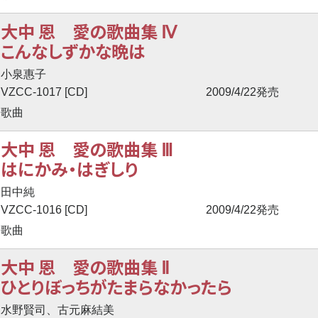
大中 恩 愛の歌曲集 Ⅳ
こんなしずかな晩は
小泉惠子
VZCC-1017 [CD]
2009/4/22発売
歌曲
大中 恩 愛の歌曲集 Ⅲ
はにかみ・はぎしり
田中純
VZCC-1016 [CD]
2009/4/22発売
歌曲
大中 恩 愛の歌曲集 Ⅱ
ひとりぼっちがたまらなかったら
水野賢司、古元麻結美