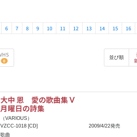
6
7
8
9
10
11
12
13
14
15
16
VHS
並び順
0
大中 恩 愛の歌曲集 Ⅴ
月曜日の詩集
（VARIOUS）
VZCC-1018 [CD]
2009/4/22発売
歌曲