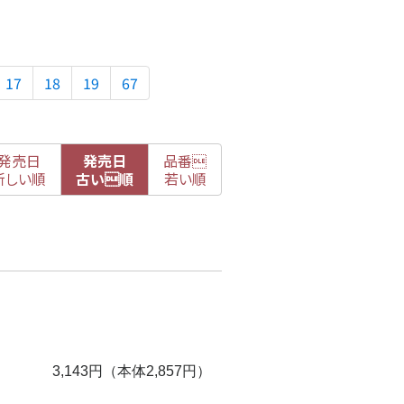
17
18
19
67
発売日
発売日
品番

新
しい順
古
い順
若い順
3,143円（本体2,857円）