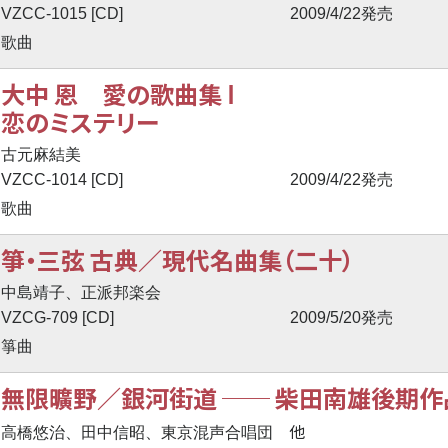
VZCC-1015 [CD]
2009/4/22発売
歌曲
大中 恩 愛の歌曲集 Ⅰ
恋のミステリー
古元麻結美
VZCC-1014 [CD]
2009/4/22発売
歌曲
箏・三弦 古典／現代名曲集（二十）
中島靖子、正派邦楽会
VZCG-709 [CD]
2009/5/20発売
箏曲
無限曠野／銀河街道
──
柴田南雄後期作品
他
高橋悠治、田中信昭、東京混声合唱団