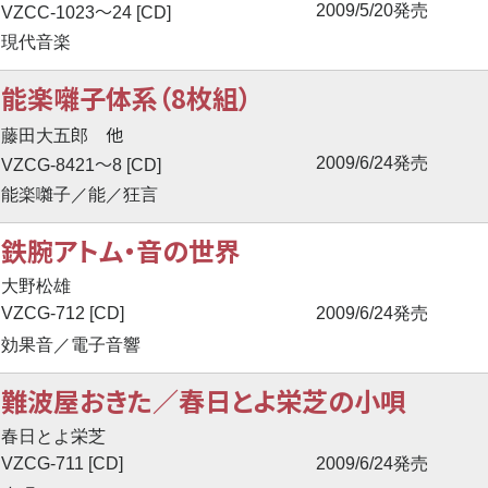
〜
2009/5/20発売
VZCC-1023
24 [CD]
現代音楽
能楽囃子体系（8枚組）
他
藤田大五郎
〜
2009/6/24発売
VZCG-8421
8 [CD]
能楽囃子／能／狂言
鉄腕アトム・音の世界
大野松雄
VZCG-712 [CD]
2009/6/24発売
効果音／電子音響
難波屋おきた／春日とよ栄芝の小唄
春日とよ栄芝
VZCG-711 [CD]
2009/6/24発売