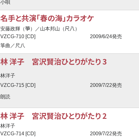
小唄
名手と共演「春の海」カラオケ
箏
尺八
安藤政輝（
）／山本邦山（
）
VZCG-710 [CD]
2009/6/24発売
箏曲／尺八
林 洋子 宮沢賢治ひとりがたり 3
林洋子
VZCG-715 [CD]
2009/7/22発売
朗読
林 洋子 宮沢賢治ひとりがたり 2
林洋子
VZCG-714 [CD]
2009/7/22発売