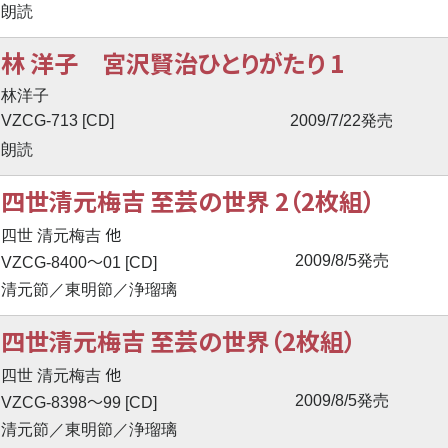
朗読
林 洋子 宮沢賢治ひとりがたり 1
林洋子
VZCG-713 [CD]
2009/7/22発売
朗読
四世清元梅吉 至芸の世界 2（2枚組）
他
四世 清元梅吉
〜
2009/8/5発売
VZCG-8400
01 [CD]
清元節／東明節／浄瑠璃
四世清元梅吉 至芸の世界（2枚組）
他
四世 清元梅吉
〜
2009/8/5発売
VZCG-8398
99 [CD]
清元節／東明節／浄瑠璃